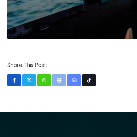
Share This Post:
Whatsapp
Print
Share
Tiktok
via
Email