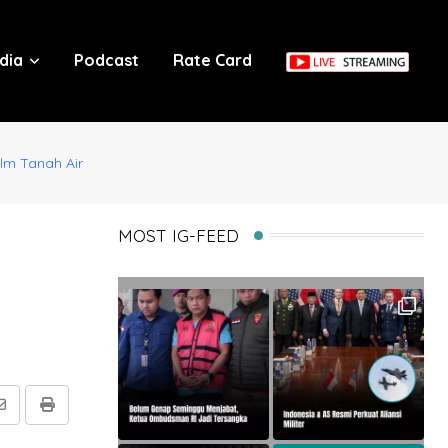
dia
Podcast
Rate Card
lm Tanah Air
MOST IG-FEED
Share
Print
via