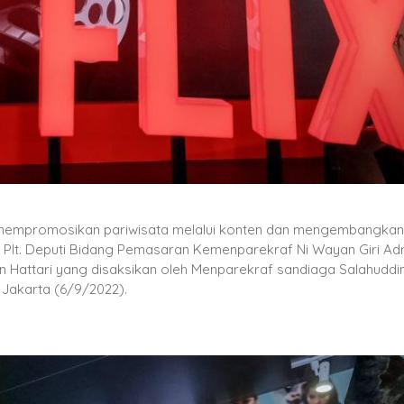
mempromosikan pariwisata melalui konten dan mengembangkan f
 Plt. Deputi Bidang Pemasaran Kemenparekraf Ni Wayan Giri Ad
en Hattari yang disaksikan oleh Menparekraf sandiaga Salahuddi
, Jakarta (6/9/2022).