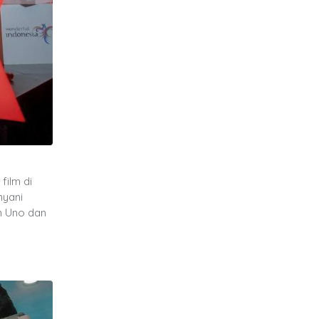
ilm di
nyani
n Uno dan