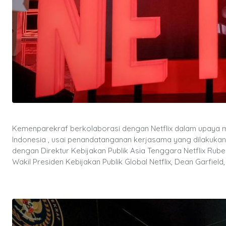
Kemenparekraf berkolaborasi dengan Netflix dalam upaya 
Indonesia , usai penandatanganan kerjasama yang dilakukan
dengan Direktur Kebijakan Publik Asia Tenggara Netflix Rub
Wakil Presiden Kebijakan Publik Global Netflix, Dean Garfield