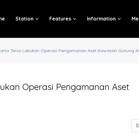
me
Station
Features
Information
Me
karta Terus Lakukan Operasi Pengamanan Aset Kawasan Gunung A
akukan Operasi Pengamanan Aset