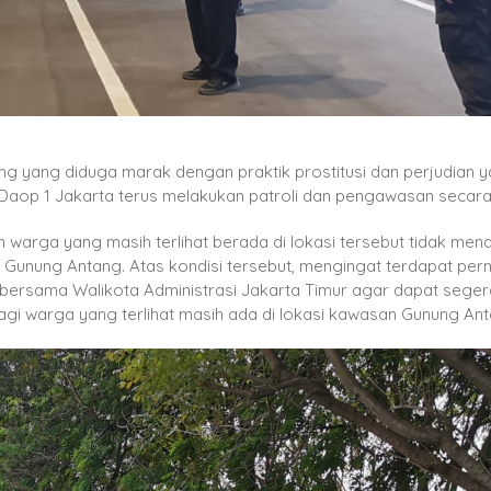
ng yang diduga marak dengan praktik prostitusi dan perjudian 
Daop 1 Jakarta terus melakukan patroli dan pengawasan secara
 warga yang masih terlihat berada di lokasi tersebut tidak mend
 Gunung Antang. Atas kondisi tersebut, mengingat terdapat pe
 bersama Walikota Administrasi Jakarta Timur agar dapat seger
i warga yang terlihat masih ada di lokasi kawasan Gunung Ant