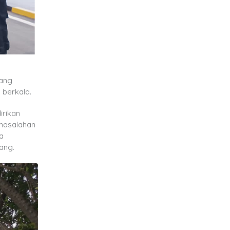
yang
 berkala.
irikan
rmasalahan
a
ang.