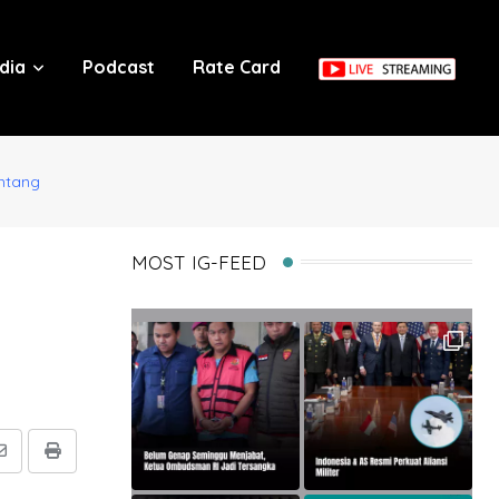
dia
Podcast
Rate Card
ntang
MOST IG-FEED
Share
Print
via