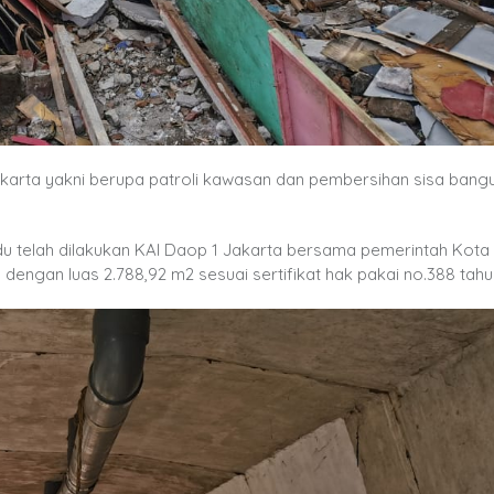
akarta yakni berupa patroli kawasan dan pembersihan sisa bang
u telah dilakukan KAI Daop 1 Jakarta bersama pemerintah Kota
 dengan luas 2.788,92 m2 sesuai sertifikat hak pakai no.388 tahu