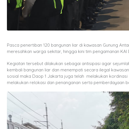
Pasca penertiban 120 bangunan liar di kawasan Gunung Anta
meresahkan warga sekitar, hingga kini tim pengamanan KAI 
Kegiatan tersebut dilakukan sebagai antisipasi agar sejumlah
kembali bangunan liar dan menempati secara ilegal kawasan
sosial maka Daop 1 Jakarta juga telah melakukan kordinasi
melakukan relokasi dan penanganan serta pemberdayaan bag