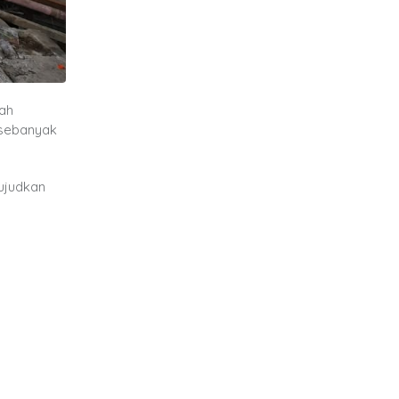
yah
 sebanyak
ujudkan