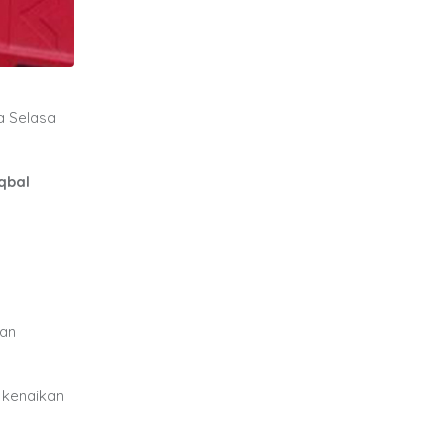
a Selasa
qbal
dan
 kenaikan