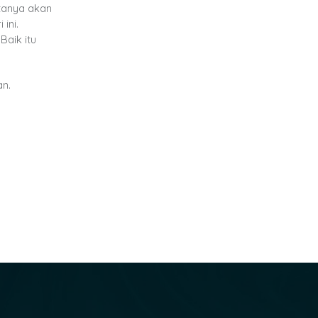
tanya akan
ini.
aik itu
an.