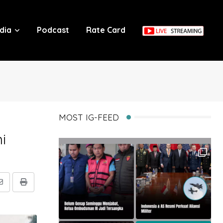
dia
Podcast
Rate Card
MOST IG-FEED
i
Share
Print
via
Email