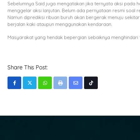
Sebelumnya Said juga mengatakan jika ternyata aksi pada h
menggelar aksi lanjutan. Belum ada pernyataan resmi soal reka
Namun diprediksi ribuan buruh akan bergerak menuju sekita
berjalan kaki ataupun menggunakan kendaraan.
Masyarakat yang hendak bepergian sebaiknya menghindari tit
Share This Post:
Whatsapp
Print
Share
Tiktok
via
Email