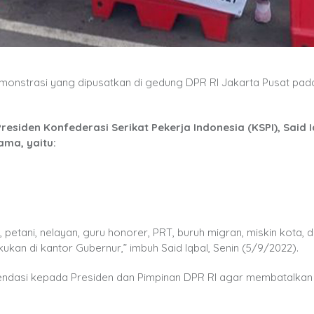
onstrasi yang dipusatkan di gedung DPR RI Jakarta Pusat pad
residen Konfederasi Serikat Pekerja Indonesia (KSPI), Said I
ma, yaitu:
h, petani, nelayan, guru honorer, PRT, buruh migran, miskin kota, 
kukan di kantor Gubernur,” imbuh Said Iqbal, Senin (5/9/2022).
ndasi kepada Presiden dan Pimpinan DPR RI agar membatalkan