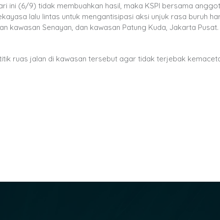
ari ini (6/9) tidak membuahkan hasil, maka KSPI bersama anggo
yasa lalu lintas untuk mengantisipasi aksi unjuk rasa buruh hari 
ran kawasan Senayan, dan kawasan Patung Kuda, Jakarta Pusat. B
ik ruas jalan di kawasan tersebut agar tidak terjebak kemacet