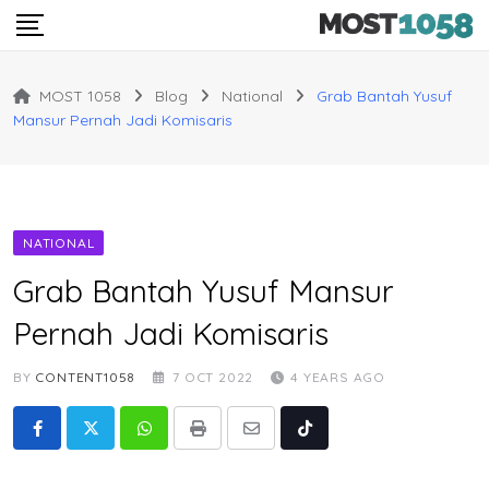
Skip
to
content
MOST 1058
Blog
National
Grab Bantah Yusuf
Mansur Pernah Jadi Komisaris
NATIONAL
Grab Bantah Yusuf Mansur
Pernah Jadi Komisaris
BY
CONTENT1058
7 OCT 2022
4 YEARS AGO
Whatsapp
Print
Share
Tiktok
via
Email