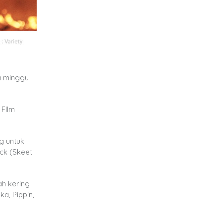
a minggu
 FIlm
g untuk
ck (Skeet
ah kering
a, Pippin,