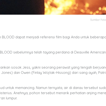
ilm BLOOD dapat menjadi referensi film bagi Anda untuk beberap
y, BLOOD sebelumnya telah tayang perdana di Deauville American
rankan sosok Jess, yakni seorang perawat yang tengah berjuan
Jones) dan Owen (Finlay Wojtak-Hissong) dari sang ayah, Patri
ud untuk memancing. Namun ternyata, air di danau tersebut sud
erius. Anehnya, pohon tersebut menarik perhatian anjing merek
an lumpur.