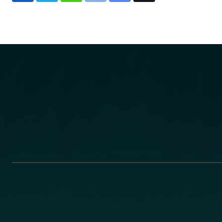
via
Email