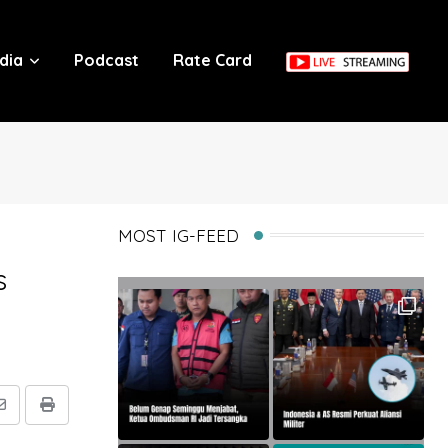
dia
Podcast
Rate Card
MOST IG-FEED
s
Share
Print
via