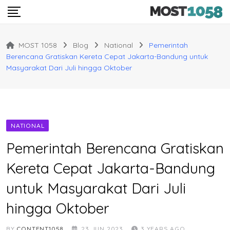
Skip
to
content
MOST 1058
Blog
National
Pemerintah
Berencana Gratiskan Kereta Cepat Jakarta-Bandung untuk
Masyarakat Dari Juli hingga Oktober
NATIONAL
Pemerintah Berencana Gratiskan
Kereta Cepat Jakarta-Bandung
untuk Masyarakat Dari Juli
hingga Oktober
BY
CONTENT1058
23 JUN 2023
3 YEARS AGO