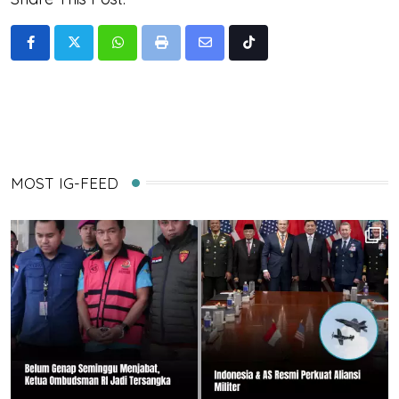
Whatsapp
Print
Share
Tiktok
via
Email
MOST IG-FEED