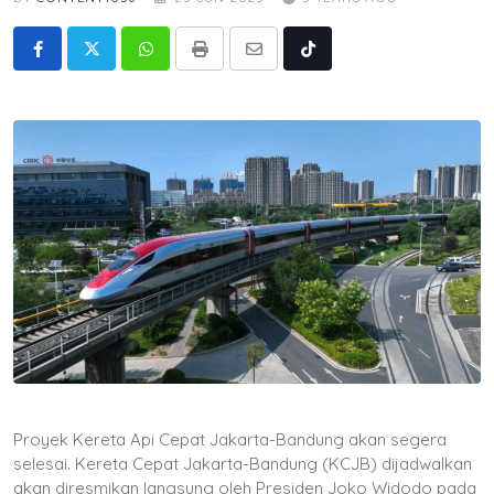
Whatsapp
Print
Share
Tiktok
via
Email
Proyek Kereta Api Cepat Jakarta-Bandung akan segera
selesai. Kereta Cepat Jakarta-Bandung (KCJB) dijadwalkan
akan diresmikan langsung oleh Presiden Joko Widodo pada