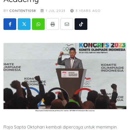
BY
CONTENT1058
1 JUL 2023
3 YEARS AGO
Whatsapp
Print
Share
Tiktok
via
Email
Raja Sapta Oktohari kembali dipercaya untuk memimpin