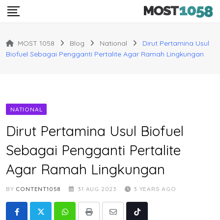
Skip
to
content
MOST 1058
Blog
National
Dirut Pertamina Usul
Biofuel Sebagai Pengganti Pertalite Agar Ramah Lingkungan
NATIONAL
Dirut Pertamina Usul Biofuel
Sebagai Pengganti Pertalite
Agar Ramah Lingkungan
BY
CONTENT1058
31 AUG 2023
3 YEARS AGO
Whatsapp
Print
Share
Tiktok