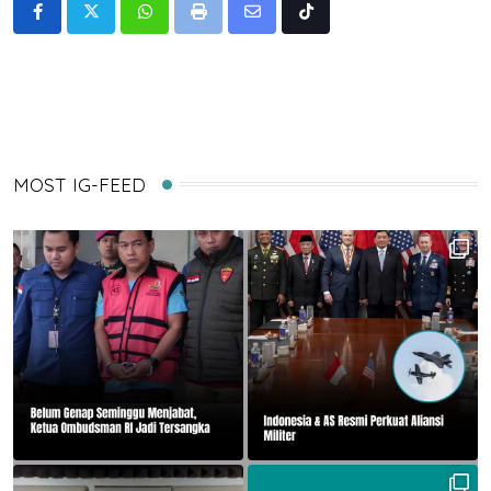
Whatsapp
Print
Share
Tiktok
via
Email
MOST IG-FEED