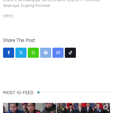
Abipraya, Sugeng Rochadi.
(RRY)
Share This Post:
Whatsapp
Print
Share
Tiktok
via
Email
MOST IG-FEED