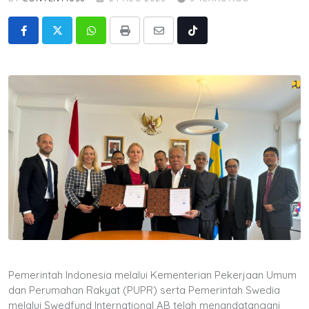
Whatsapp
Print
Share
Tiktok
via
Email
Pemerintah Indonesia melalui Kementerian Pekerjaan Umum
dan Perumahan Rakyat (PUPR) serta Pemerintah Swedia
melalui Swedfund International AB telah menandatangani