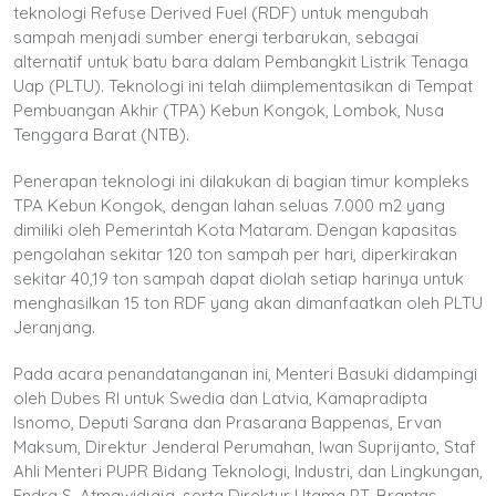
teknologi Refuse Derived Fuel (RDF) untuk mengubah
sampah menjadi sumber energi terbarukan, sebagai
alternatif untuk batu bara dalam Pembangkit Listrik Tenaga
Uap (PLTU). Teknologi ini telah diimplementasikan di Tempat
Pembuangan Akhir (TPA) Kebun Kongok, Lombok, Nusa
Tenggara Barat (NTB).
Penerapan teknologi ini dilakukan di bagian timur kompleks
TPA Kebun Kongok, dengan lahan seluas 7.000 m2 yang
dimiliki oleh Pemerintah Kota Mataram. Dengan kapasitas
pengolahan sekitar 120 ton sampah per hari, diperkirakan
sekitar 40,19 ton sampah dapat diolah setiap harinya untuk
menghasilkan 15 ton RDF yang akan dimanfaatkan oleh PLTU
Jeranjang.
Pada acara penandatanganan ini, Menteri Basuki didampingi
oleh Dubes RI untuk Swedia dan Latvia, Kamapradipta
Isnomo, Deputi Sarana dan Prasarana Bappenas, Ervan
Maksum, Direktur Jenderal Perumahan, Iwan Suprijanto, Staf
Ahli Menteri PUPR Bidang Teknologi, Industri, dan Lingkungan,
Endra S. Atmawidjaja, serta Direktur Utama PT. Brantas