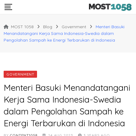
Skip
to
content
MOST 1058
Blog
Government
Menteri Basuki
Menandatangani Kerja Sama Indonesia-Swedia dalam
Pengolahan Sampah ke Energi Terbarukan di Indonesia
GOVERNMENT
Menteri Basuki Menandatangani
Kerja Sama Indonesia-Swedia
dalam Pengolahan Sampah ke
Energi Terbarukan di Indonesia
BY
CONTENT1058
24 AUG 2023
3 YEARS AGO