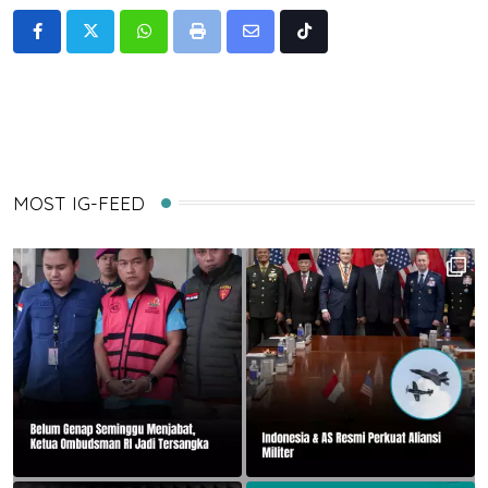
Whatsapp
Print
Share
Tiktok
via
Email
MOST IG-FEED