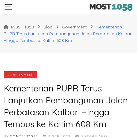
Skip
to
content
MOST 1058
Blog
Government
Kementerian
PUPR Terus Lanjutkan Pembangunan Jalan Perbatasan Kalbar
Hingga Tembus ke Kaltim 608 Km
GOVERNMENT
Kementerian PUPR Terus
Lanjutkan Pembangunan Jalan
Perbatasan Kalbar Hingga
Tembus ke Kaltim 608 Km
BY
CONTENT1058
4 SEP 2023
3 YEARS AGO