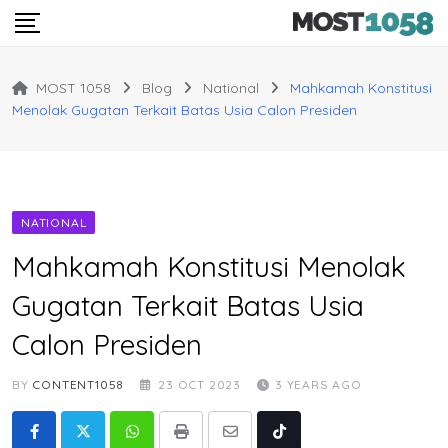
Skip
to
content
MOST 1058
Blog
National
Mahkamah Konstitusi
Menolak Gugatan Terkait Batas Usia Calon Presiden
NATIONAL
Mahkamah Konstitusi Menolak
Gugatan Terkait Batas Usia
Calon Presiden
BY
CONTENT1058
23 OCT 2023
3 YEARS AGO
Whatsapp
Print
Share
Tiktok