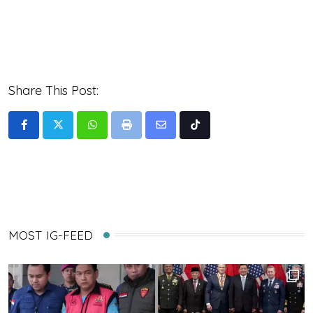
Share This Post:
Whatsapp
Print
Share
Tiktok
via
Email
MOST IG-FEED