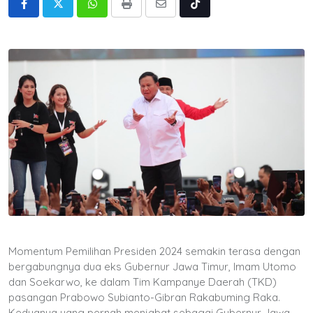
Whatsapp
Print
Share
Tiktok
via
Email
Momentum Pemilihan Presiden 2024 semakin terasa dengan
bergabungnya dua eks Gubernur Jawa Timur, Imam Utomo
dan Soekarwo, ke dalam Tim Kampanye Daerah (TKD)
pasangan Prabowo Subianto-Gibran Rakabuming Raka.
Keduanya yang pernah menjabat sebagai Gubernur Jawa