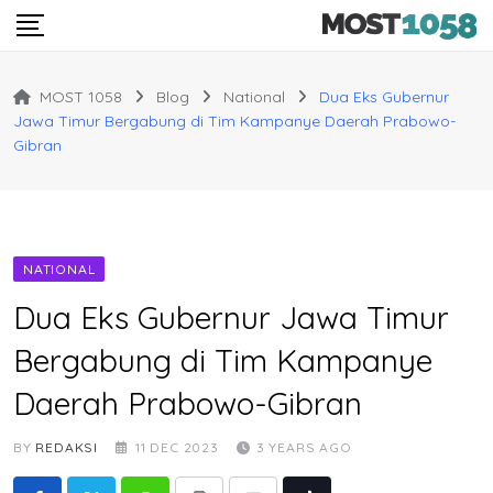
Skip
to
content
MOST 1058
Blog
National
Dua Eks Gubernur
Jawa Timur Bergabung di Tim Kampanye Daerah Prabowo-
Gibran
NATIONAL
Dua Eks Gubernur Jawa Timur
Bergabung di Tim Kampanye
Daerah Prabowo-Gibran
BY
REDAKSI
11 DEC 2023
3 YEARS AGO