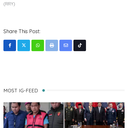
(RRY)
Share This Post:
Whatsapp
Print
Share
Tiktok
via
Email
MOST IG-FEED