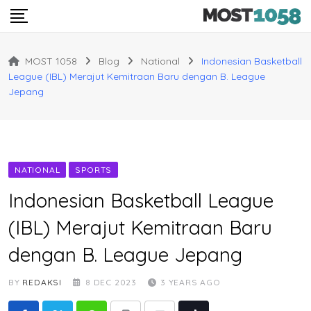
Skip
to
content
MOST 1058
Blog
National
Indonesian Basketball
League (IBL) Merajut Kemitraan Baru dengan B. League
Jepang
NATIONAL
SPORTS
Indonesian Basketball League
(IBL) Merajut Kemitraan Baru
dengan B. League Jepang
BY
REDAKSI
8 DEC 2023
3 YEARS AGO