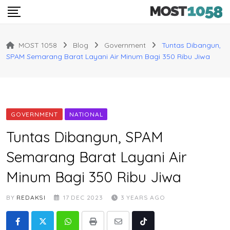
Skip
to
content
MOST 1058
Blog
Government
Tuntas Dibangun,
SPAM Semarang Barat Layani Air Minum Bagi 350 Ribu Jiwa
GOVERNMENT
NATIONAL
Tuntas Dibangun, SPAM
Semarang Barat Layani Air
Minum Bagi 350 Ribu Jiwa
BY
REDAKSI
17 DEC 2023
3 YEARS AGO
Whatsapp
Print
Share
Tiktok