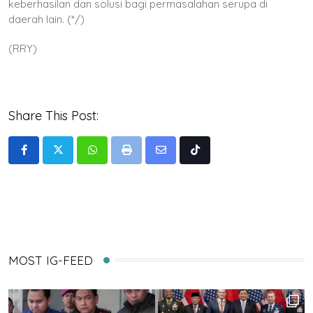
keberhasilan dan solusi bagi permasalahan serupa di
daerah lain. (*/)
(RRY)
Share This Post:
Whatsapp
Print
Share
Tiktok
via
Email
MOST IG-FEED