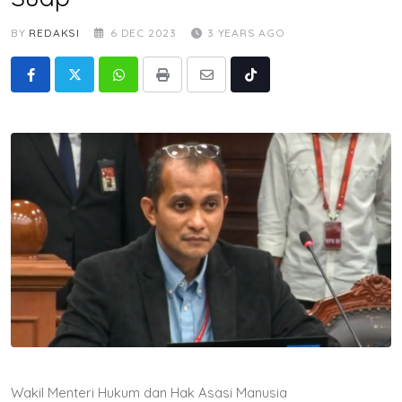
BY
REDAKSI
6 DEC 2023
3 YEARS AGO
Whatsapp
Print
Share
Tiktok
via
Email
Wakil Menteri Hukum dan Hak Asasi Manusia