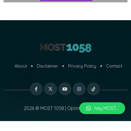
About
Disclaimer
Privacy Policy
Contact
2026 © MOST 1058 | Optimized by
hey MOST...
MARI