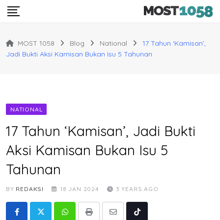
Skip
to
content
MOST 1058
Blog
National
17 Tahun ‘Kamisan’,
Jadi Bukti Aksi Kamisan Bukan Isu 5 Tahunan
NATIONAL
17 Tahun ‘Kamisan’, Jadi Bukti
Aksi Kamisan Bukan Isu 5
Tahunan
BY
REDAKSI
18 JAN 2024
3 YEARS AGO
Whatsapp
Print
Share
Tiktok