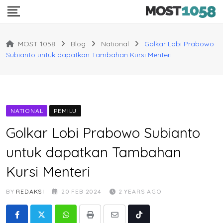
Skip
to
content
MOST 1058
Blog
National
Golkar Lobi Prabowo
Subianto untuk dapatkan Tambahan Kursi Menteri
NATIONAL
PEMILU
Golkar Lobi Prabowo Subianto
untuk dapatkan Tambahan
Kursi Menteri
BY
REDAKSI
20 FEB 2024
2 YEARS AGO
Whatsapp
Print
Share
Tiktok