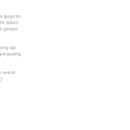
pa guguran,
24, dalam
ali gempa
nung api
pelgading,
terkait.
)