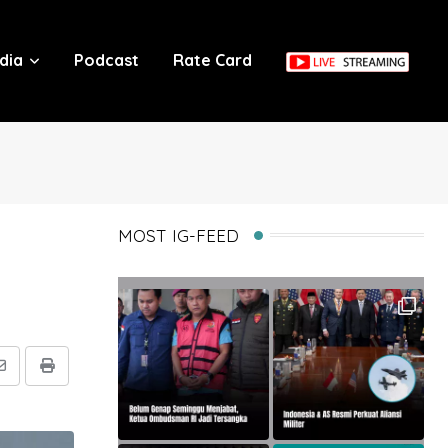
dia
Podcast
Rate Card
MOST IG-FEED
Share
Print
via
Email