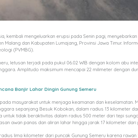
esia, kembali mengeluarkan erupsi pada Senin pagi, menyebarkan
en Malang dan Kabupaten Lumajang, Provinsi Jawa Timur. Informas
eologi (PVMBG).
u, letusan terjadi pada pukul 06.02 WIB dengan kolom abu inte
nggara. Amplitudo maksimum mencapai 22 milimeter dengan dura
ncana Banjir Lahar Dingin Gunung Semeru
ada masyarakat untuk menjaga keamanan dan keselamatan. 
tenggara sepanjang Besuk Kobokan, dalam radius 13 kilometer dar
a untuk tidak beraktivitas dalam radius 500 meter dari tepi sunga
an awan panas dan aliran lahar hingga jarak 17 kilometer dari
am radius lima kilometer dari puncak Gunung Semeru karena rawan