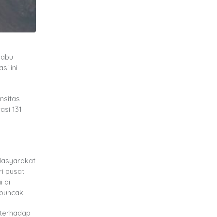
 abu
i ini
nsitas
si 131
Masyarakat
i pusat
i di
 puncak.
 terhadap