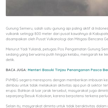
Gunung Semeru, salah satu gunung api paling aktif di Indon
vulkanik setinggi 800 meter dari pusat kawahnya di Kabupat
disampaikan oleh Pusat Vulkanologi dan Mitigasi Bencana G
Menurut Yadi Yuliandi, petugas Pos Pengamatan Gunung Semer
sedang yang berwarna putih hingga kelabu, mengarah ke te
detik.
BACA JUGA:
Menteri Basuki Tinjau Penanganan Pasca Be
PVMBG segera merespons dengan memberikan imbauan kep
diimbau untuk tidak melakukan aktivitas apa pun di sektor 
erupsi. Bahkan di luar jarak tersebut, masyarakat juga dimint
sepanjang Besuk Kobokan, karena berpotensi terkena perluas
Selain itu, masyarakat diminta untuk tidak beraktivitas dal