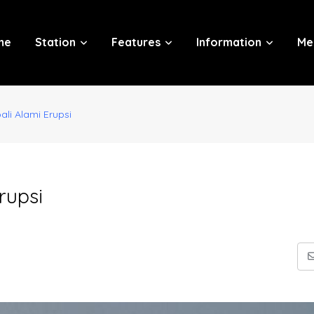
me
Station
Features
Information
Me
i Alami Erupsi
rupsi