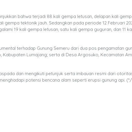
njukkan bahwa terjadi 88 kali gempa letusan, delapan kali gem
ali gempa tektonik jauh. Sedangkan pada periode 12 Februari 20
lami 19 kali gempa letusan, satu kali gempa guguran, dan 11 k
rumental terhadap Gunung Semeru dari dua pos pengamatan gu
o, Kabupaten Lumajang; serta di Desa Argosuko, Kecamatan Am
spada dan mengikuti petunjuk serta imbauan resmi dari otoritas 
enghadapi potensi bencana alam seperti erupsi gunung api. (*/