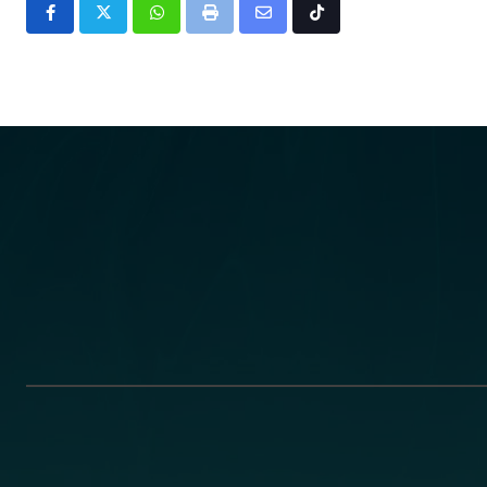
Whatsapp
Print
Share
Tiktok
via
Email