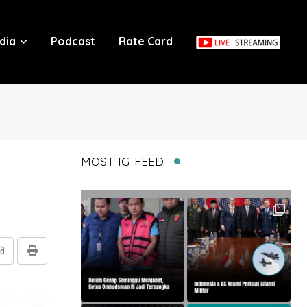
dia
Podcast
Rate Card
MOST IG-FEED
Share
Print
via
Email