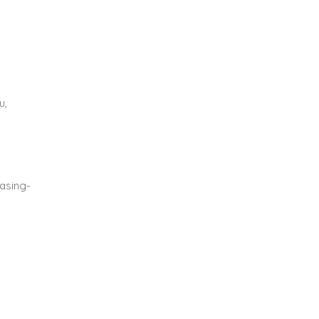
u,
asing-