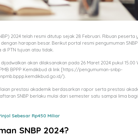
BP) 2024 telah resmi ditutup sejak 28 Februari. Ribuan peserta 
i dengan harapan besar. Berikut portal resmi pengumuman SNBP
di PTN tujuan atau tidak.
adwalkan akan dilaksanakan pada 26 Maret 2024 pukul 15.00 
NPMB BPPP Kemdikbud di link [https://pengumuman-snbp-
npmb.bppp.kemdikbud.go.id/).
aian prestasi akademik berdasarkan rapor serta prestasi akad
aftaran SNBP berlaku mulai dari semester satu sampai lima bagi
njol Sebesar Rp450 Miliar
man SNBP 2024?