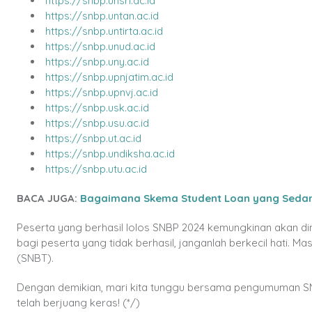
https://snbp.unsri.ac.id
https://snbp.untan.ac.id
https://snbp.untirta.ac.id
https://snbp.unud.ac.id
https://snbp.uny.ac.id
https://snbp.upnjatim.ac.id
https://snbp.upnvj.ac.id
https://snbp.usk.ac.id
https://snbp.usu.ac.id
https://snbp.ut.ac.id
https://snbp.undiksha.ac.id
https://snbp.utu.ac.id
BACA JUGA:
Bagaimana Skema Student Loan yang Sedang 
Peserta yang berhasil lolos SNBP 2024 kemungkinan akan dim
bagi peserta yang tidak berhasil, janganlah berkecil hati. M
(SNBT).
Dengan demikian, mari kita tunggu bersama pengumuman S
telah berjuang keras! (*/)