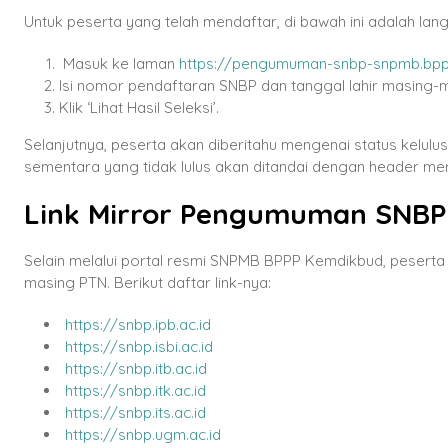
Untuk peserta yang telah mendaftar, di bawah ini adalah 
Masuk ke laman
https://pengumuman-snbp-snpmb.bppp
Isi nomor pendaftaran SNBP dan tanggal lahir masing-
Klik ‘Lihat Hasil Seleksi’.
Selanjutnya, peserta akan diberitahu mengenai status kelulu
sementara yang tidak lulus akan ditandai dengan header me
Link Mirror Pengumuman SNBP
Selain melalui portal resmi SNPMB BPPP Kemdikbud, pesert
masing PTN. Berikut daftar link-nya:
https://snbp.ipb.ac.id
https://snbp.isbi.ac.id
https://snbp.itb.ac.id
https://snbp.itk.ac.id
https://snbp.its.ac.id
https://snbp.ugm.ac.id