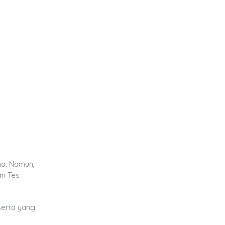
ma. Namun,
an Tes
serta yang