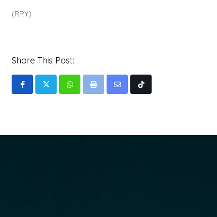
(RRY)
Share This Post:
Whatsapp
Print
Share
Tiktok
via
Email