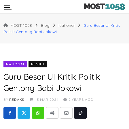
Skip
to
content
MOST 1058
Blog
National
Guru Besar UI Kritik
Politik Gentong Babi Jokowi
NATIONAL
PEMILU
Guru Besar UI Kritik Politik
Gentong Babi Jokowi
BY
REDAKSI
15 MAR 2024
2 YEARS AGO
Whatsapp
Print
Share
Tiktok
via
Email