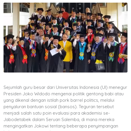
Sejumlah guru besar dari Universitas Indonesia (UI) menegur
Presiden Joko Widodo mengenai politik gentong babi atau
yang dikenal dengan istilah pork barrel politics, melalui
penyaluran bantuan sosial (bansos). Teguran tersebut
menjadi salah satu poin evaluasi para akademisi se-
Jabodetabek dalam Seruan Salemba, di mana mereka
mengingatkan Jokowi tentang beberapa penyimpangan