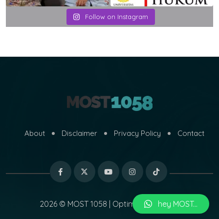
Follow on Instagram
About
Disclaimer
Privacy Policy
Contact
2026 © MOST 1058 | Optimized by
hey MOST...
MARI