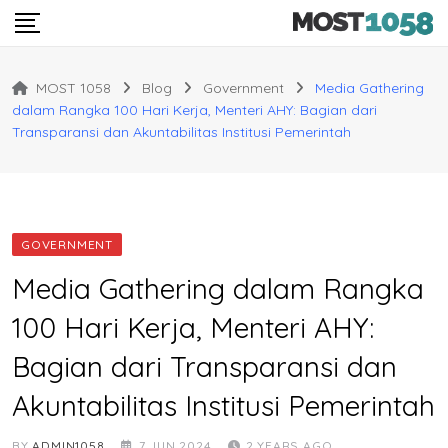
Skip
to
content
MOST 1058
Blog
Government
Media Gathering
dalam Rangka 100 Hari Kerja, Menteri AHY: Bagian dari
Transparansi dan Akuntabilitas Institusi Pemerintah
GOVERNMENT
Media Gathering dalam Rangka
100 Hari Kerja, Menteri AHY:
Bagian dari Transparansi dan
Akuntabilitas Institusi Pemerintah
BY
ADMIN1058
7 JUN 2024
2 YEARS AGO