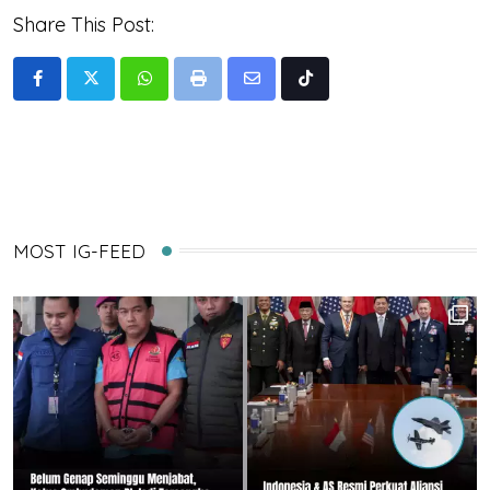
Share This Post:
Whatsapp
Print
Share
Tiktok
via
Email
MOST IG-FEED