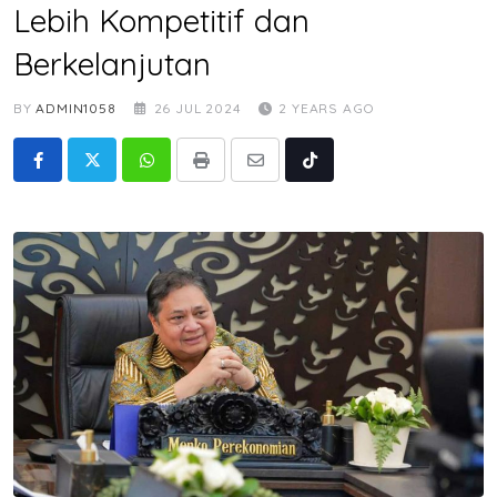
Lebih Kompetitif dan
Berkelanjutan
BY
ADMIN1058
26 JUL 2024
2 YEARS AGO
Whatsapp
Print
Share
Tiktok
via
Email