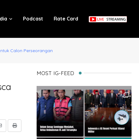
dia
Podcast
Rate Card
 untuk Calon Perseorangan
MOST IG-FEED
sca
Share
Print
via