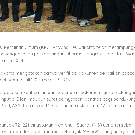
isi Pemilihan Umum (KPU) Provinsi DKI Jakarta telah merampung
al pasangan calon perseorangan Dharma Pongrekun dan Kun Wa
 Tahun 2024.
I Jakarta mengatakan bahwa verifikasi dokumen perbaikan pasca
sai pada 9 Juli 2024 melalui SILON.
 pengecekan keabsahan dan kebenaran dokumen syarat dukungan 
input di Silon, maupun surat pernyataan identitas bagi penduku
 Polri, ASN, Perangkat Desa, maupun usia belum 17 tahun namun
anyak 721.221 dinyatakan Memenuhi Syarat (MS) yang tersebar d
ebihi dari dukungan minimal sebanyak 618.968 orang yang tela