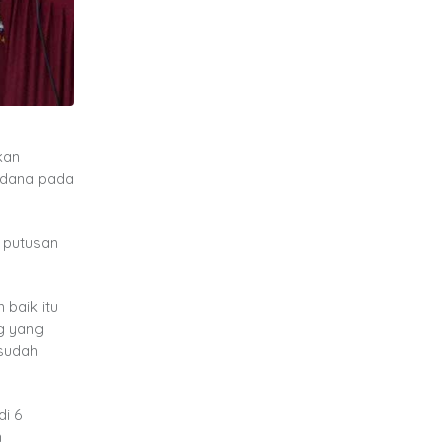
kan
rdana pada
 putusan
baik itu
ng yang
 sudah
i 6
h