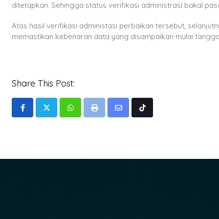
ditetapkan. Sehingga status verifikasi administrasi bakal 
Atas hasil verifikasi administasi perbaikan tersebut, selanju
memastikan kebenaran data yang disampaikan mulai tanggal 1
Share This Post:
Whatsapp
Print
Share
Tiktok
via
Email