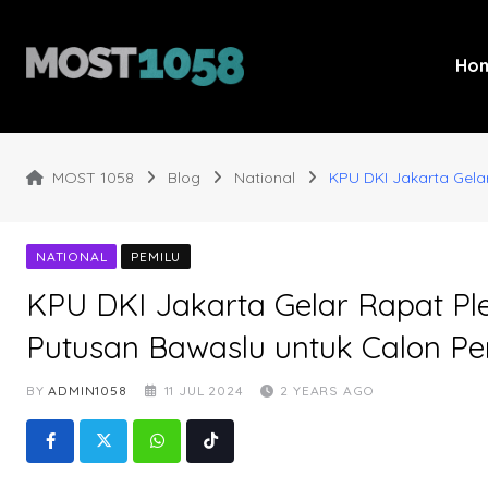
Skip
to
content
Ho
MOST 1058
Blog
National
KPU DKI Jakarta Gelar
NATIONAL
PEMILU
KPU DKI Jakarta Gelar Rapat Plen
Putusan Bawaslu untuk Calon P
BY
ADMIN1058
11 JUL 2024
2 YEARS AGO
Whatsapp
Tiktok