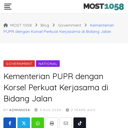
Skip
to
content
MOST 1058
Blog
Government
Kementerian
PUPR dengan Korsel Perkuat Kerjasama di Bidang Jalan
GOVERNMENT
NATIONAL
Kementerian PUPR dengan
Korsel Perkuat Kerjasama di
Bidang Jalan
BY
ADMIN1058
3 AUG 2024
2 YEARS AGO
Whatsapp
Print
Share
Tiktok