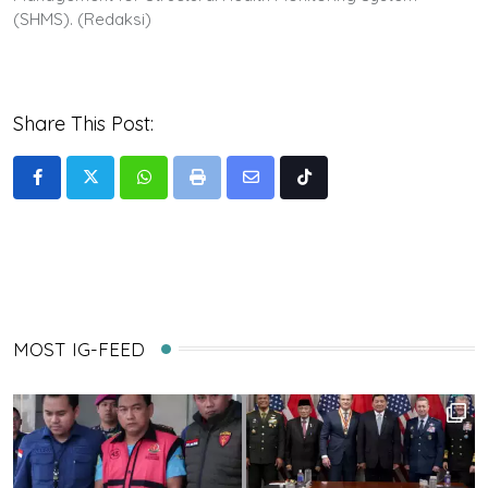
(SHMS). (Redaksi)
Share This Post:
Whatsapp
Print
Share
Tiktok
via
Email
MOST IG-FEED