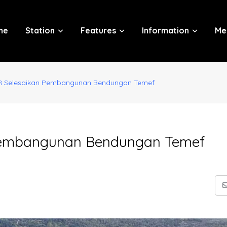
me
Station
Features
Information
Me
R Selesaikan Pembangunan Bendungan Temef
Pembangunan Bendungan Temef