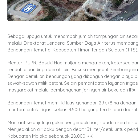
Sebagai upaya untuk menambah jumlah tampungan air seca
melalui Direktorat Jenderal Sumber Daya Air terus memban
Bendungan Temef di Kabupaten Timor Tengah Selatan (TTS),
Menteri PUPR, Basuki Hadimuljono mengatakan, ketersediaan 
rendah dibanding daerah lain. Basuki menyebut Pembangunan
Dengan demikian bendungan yang dibangun dengan biaya bes
sawah-sawah milik petani. Selain pemanfaatan layanan iriga
masyarakat melalui pembangunan jaringan air baku dan IPA.
Bendungan Temef memiliki luas genangan 297,78 ha dengan 
manfaat untuk irigasi seluas 4.500 ha yang terdiri dari daerah
Manfaat selanjutnya yakni pengendali banjir pada area hilir
Menyediakan air baku dengan debit 131 liter/detik untuk p
Kabupaten Malaka sebanyak 28.000 KK.