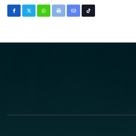
Whatsapp
Print
Share
Tiktok
via
Email