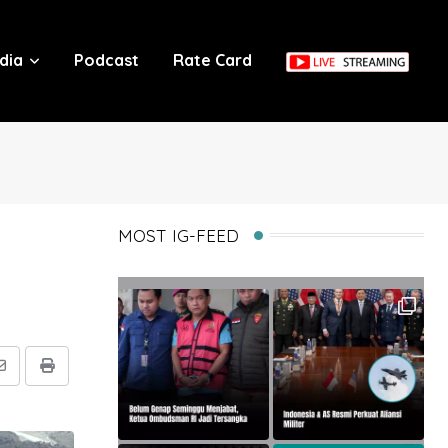
dia
Podcast
Rate Card
MOST IG-FEED
Share
Print
via
Email