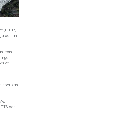
at (PUPR)
ya adalah
n lebih
inya.
ai ke
memberikan
5%.
n TTS dan