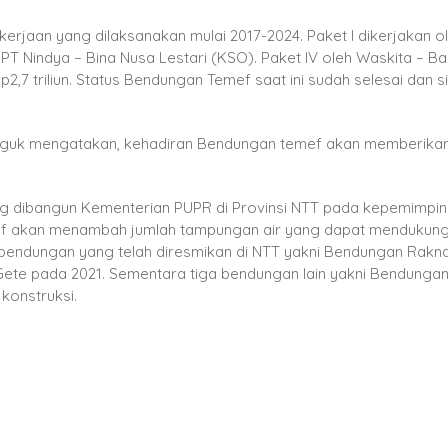
jaan yang dilaksanakan mulai 2017-2024. Paket I dikerjakan o
 PT Nindya – Bina Nusa Lestari (KSO). Paket IV oleh Waskita – B
7 triliun. Status Bendungan Temef saat ini sudah selesai dan s
gukguk mengatakan, kehadiran Bendungan temef akan memberika
g dibangun Kementerian PUPR di Provinsi NTT pada kepemimpi
ef akan menambah jumlah tampungan air yang dapat mendukun
a bendungan yang telah diresmikan di NTT yakni Bendungan Rak
ete pada 2021. Sementara tiga bendungan lain yakni Bendungan 
onstruksi.