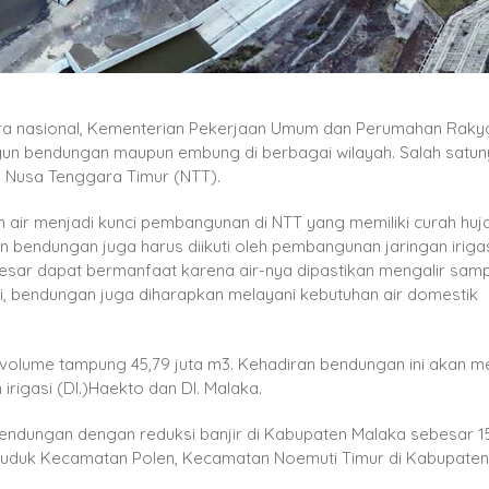
ra nasional, Kementerian Pekerjaan Umum dan Perumahan Raky
gun bendungan maupun embung di berbagai wilayah. Salah satun
 Nusa Tenggara Timur (NTT).
air menjadi kunci pembangunan di NTT yang memiliki curah huja
 bendungan juga harus diikuti oleh pembangunan jaringan irigas
ar dapat bermanfaat karena air-nya dipastikan mengalir samp
si, bendungan juga diharapkan melayani kebutuhan air domestik
volume tampung 45,79 juta m3. Kehadiran bendungan ini akan 
 irigasi (DI.)Haekto dan DI. Malaka.
 bendungan dengan reduksi banjir di Kabupaten Malaka sebesar 1
enduduk Kecamatan Polen, Kecamatan Noemuti Timur di Kabupate