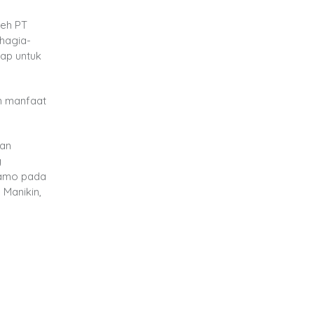
leh PT
ahagia-
iap untuk
n manfaat
nan
g
namo pada
Manikin,