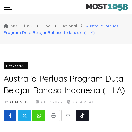
Skip
to
content
MOST 1058
Blog
Regional
Australia Perluas
Program Duta Belajar Bahasa Indonesia (ILLA)
REGIONAL
Australia Perluas Program Duta
Belajar Bahasa Indonesia (ILLA)
BY
ADMIN1058
6 FEB 2025
2 YEARS AGO
Whatsapp
Print
Share
Tiktok
via
Email