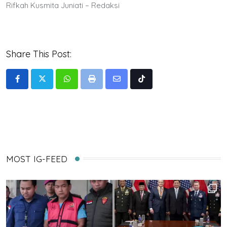
Rifkah Kusmita Juniati – Redaksi
Share This Post:
Whatsapp
Print
Share
Tiktok
via
Email
MOST IG-FEED