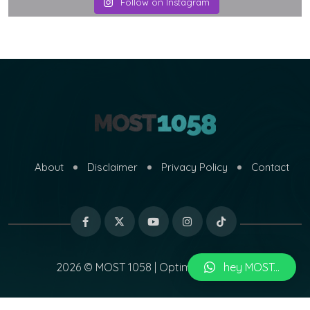
Follow on Instagram
About
Disclaimer
Privacy Policy
Contact
hey MOST...
2026 © MOST 1058 | Optimized by
MARI