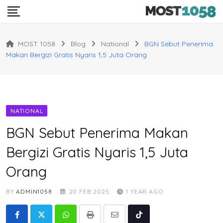
Skip
to
content
MOST 1058
Blog
National
BGN Sebut Penerima
Makan Bergizi Gratis Nyaris 1,5 Juta Orang
NATIONAL
BGN Sebut Penerima Makan
Bergizi Gratis Nyaris 1,5 Juta
Orang
BY
ADMIN1058
20 FEB 2025
1 YEAR AGO
Whatsapp
Print
Share
Tiktok