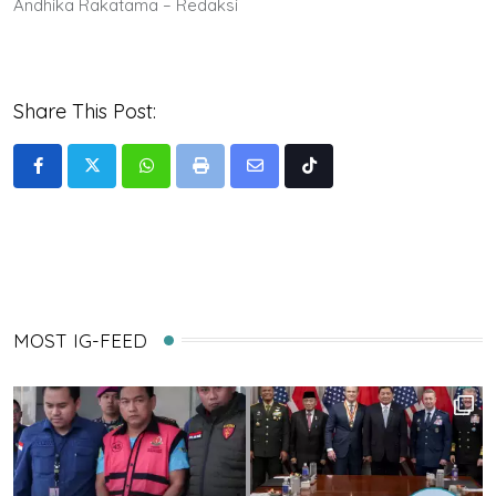
Andhika Rakatama – Redaksi
Share This Post:
Whatsapp
Print
Share
Tiktok
via
Email
MOST IG-FEED