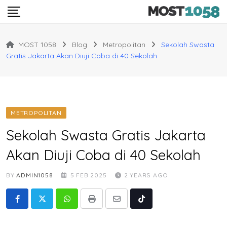
Skip
to
content
MOST 1058
Blog
Metropolitan
Sekolah Swasta
Gratis Jakarta Akan Diuji Coba di 40 Sekolah
METROPOLITAN
Sekolah Swasta Gratis Jakarta
Akan Diuji Coba di 40 Sekolah
BY
ADMIN1058
5 FEB 2025
2 YEARS AGO
Whatsapp
Print
Share
Tiktok
via
Email