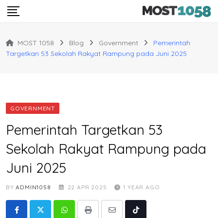
Skip
to
content
MOST 1058
Blog
Government
Pemerintah
Targetkan 53 Sekolah Rakyat Rampung pada Juni 2025
GOVERNMENT
Pemerintah Targetkan 53
Sekolah Rakyat Rampung pada
Juni 2025
BY
ADMIN1058
22 APR 2025
1 YEAR AGO
Whatsapp
Print
Share
Tiktok