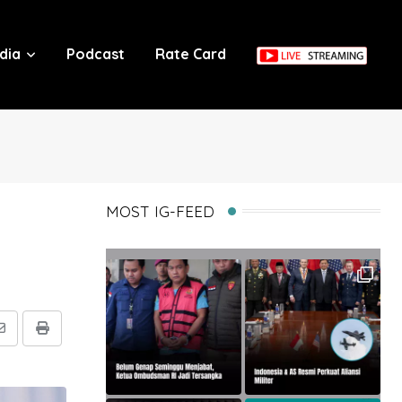
dia
Podcast
Rate Card
MOST IG-FEED
Share
Print
via
Email