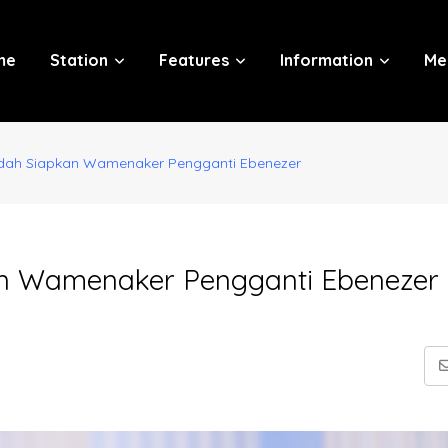
me
Station
Features
Information
Me
dah Siapkan Wamenaker Pengganti Ebenezer
an Wamenaker Pengganti Ebenezer