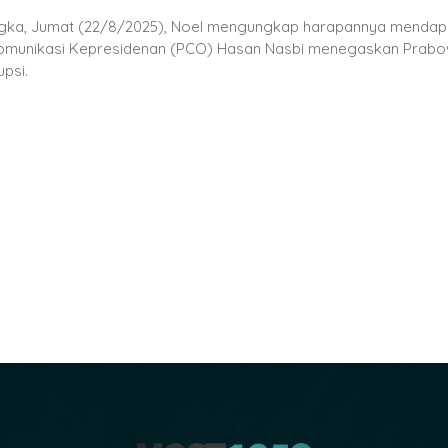
ngka, Jumat (22/8/2025), Noel mengungkap harapannya mendap
r Komunikasi Kepresidenan (PCO) Hasan Nasbi menegaskan Prabo
psi.