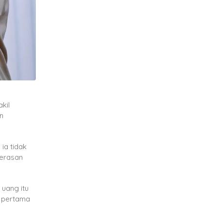
kil
n
ia tidak
merasan
uang itu
h pertama