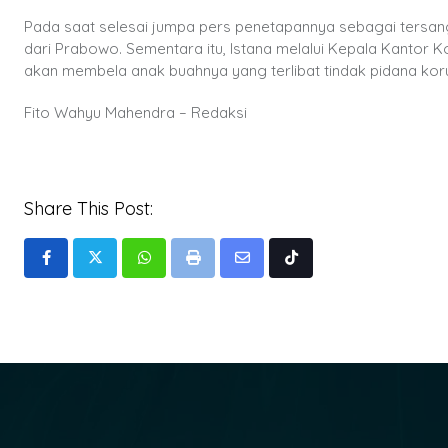
Pada saat selesai jumpa pers penetapannya sebagai tersa
dari Prabowo. Sementara itu, Istana melalui Kepala Kanto
akan membela anak buahnya yang terlibat tindak pidana koru
Fito Wahyu Mahendra – Redaksi
Share This Post:
Whatsapp
Print
Share
Tiktok
via
Email