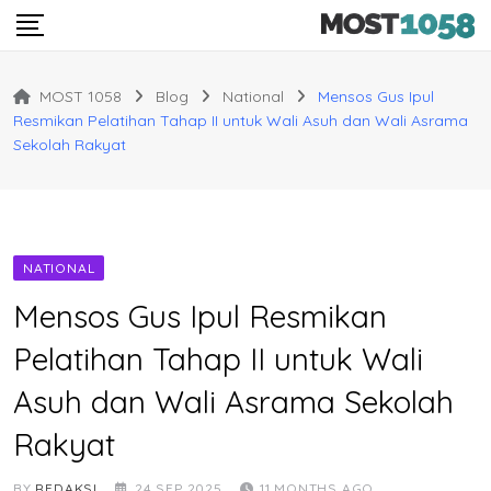
Skip
to
content
MOST 1058
Blog
National
Mensos Gus Ipul
Resmikan Pelatihan Tahap II untuk Wali Asuh dan Wali Asrama
Sekolah Rakyat
NATIONAL
Mensos Gus Ipul Resmikan
Pelatihan Tahap II untuk Wali
Asuh dan Wali Asrama Sekolah
Rakyat
BY
REDAKSI
24 SEP 2025
11 MONTHS AGO