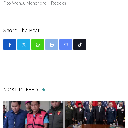
Fito Wahyu Mahendra – Redaksi
Share This Post:
Whatsapp
Print
Share
Tiktok
via
Email
MOST IG-FEED