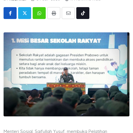
Whatsapp
Print
Share
Tiktok
via
Email
Menteri Sosial, Saifullah Yusuf, membuka Pelatihan