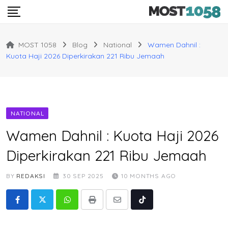
Skip
to
content
MOST 1058
Blog
National
Wamen Dahnil :
Kuota Haji 2026 Diperkirakan 221 Ribu Jemaah
NATIONAL
Wamen Dahnil : Kuota Haji 2026
Diperkirakan 221 Ribu Jemaah
BY
REDAKSI
30 SEP 2025
10 MONTHS AGO
Whatsapp
Print
Share
Tiktok
via
Email