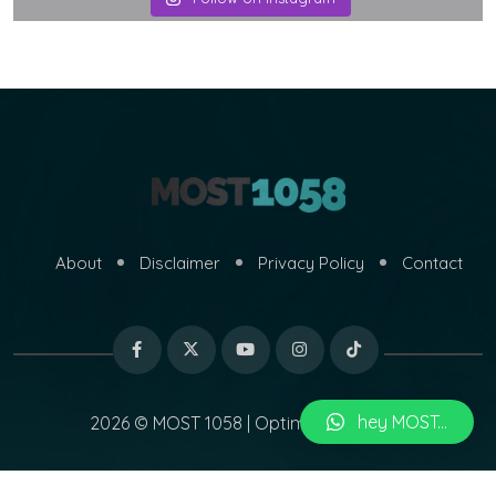
About
Disclaimer
Privacy Policy
Contact
hey MOST...
2026 © MOST 1058 | Optimized by
MARI