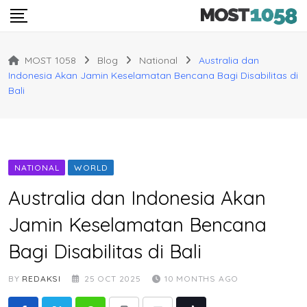
Skip
to
content
MOST 1058
Blog
National
Australia dan
Indonesia Akan Jamin Keselamatan Bencana Bagi Disabilitas di
Bali
NATIONAL
WORLD
Australia dan Indonesia Akan
Jamin Keselamatan Bencana
Bagi Disabilitas di Bali
BY
REDAKSI
25 OCT 2025
10 MONTHS AGO