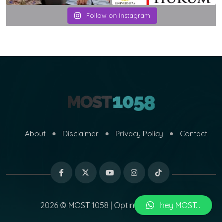
Follow on Instagram
About
Disclaimer
Privacy Policy
Contact
hey MOST...
2026 © MOST 1058 | Optimized by
MARI