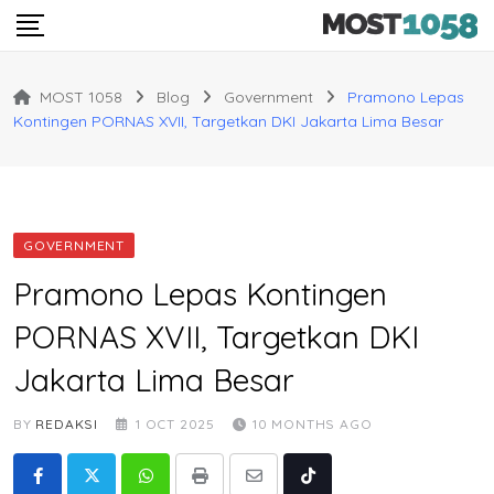
Skip
to
content
MOST 1058
Blog
Government
Pramono Lepas
Kontingen PORNAS XVII, Targetkan DKI Jakarta Lima Besar
GOVERNMENT
Pramono Lepas Kontingen
PORNAS XVII, Targetkan DKI
Jakarta Lima Besar
BY
REDAKSI
1 OCT 2025
10 MONTHS AGO
Whatsapp
Print
Share
Tiktok