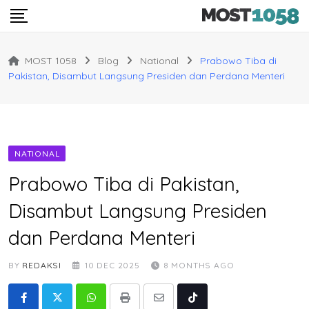
Skip
to
content
MOST 1058
Blog
National
Prabowo Tiba di
Pakistan, Disambut Langsung Presiden dan Perdana Menteri
NATIONAL
Prabowo Tiba di Pakistan,
Disambut Langsung Presiden
dan Perdana Menteri
BY
REDAKSI
10 DEC 2025
8 MONTHS AGO
Whatsapp
Print
Share
Tiktok