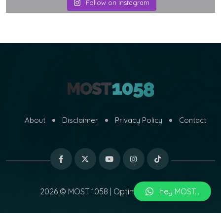
Follow on Instagram
About
Disclaimer
Privacy Policy
Contact
hey MOST...
2026 © MOST 1058 | Optimized by
MARI