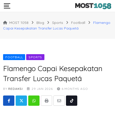
Skip
to
content
MOST 1058
Blog
Sports
Football
Flamengo
Capai Kesepakatan Transfer Lucas Paquetá
FOOTBALL
SPORTS
Flamengo Capai Kesepakatan
Transfer Lucas Paquetá
BY
REDAKSI
29 JAN 2026
6 MONTHS AGO
Whatsapp
Print
Share
Tiktok
via
Email