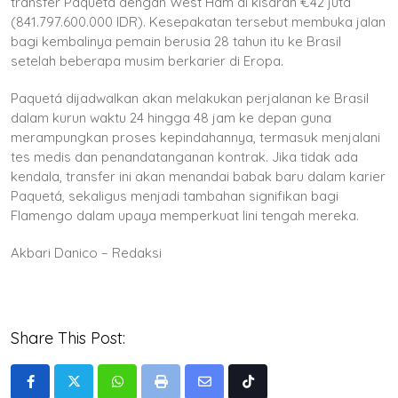
transfer Paquetá dengan West Ham di kisaran €42 juta
(841.797.600.000 IDR). Kesepakatan tersebut membuka jalan
bagi kembalinya pemain berusia 28 tahun itu ke Brasil
setelah beberapa musim berkarier di Eropa.
Paquetá dijadwalkan akan melakukan perjalanan ke Brasil
dalam kurun waktu 24 hingga 48 jam ke depan guna
merampungkan proses kepindahannya, termasuk menjalani
tes medis dan penandatanganan kontrak. Jika tidak ada
kendala, transfer ini akan menandai babak baru dalam karier
Paquetá, sekaligus menjadi tambahan signifikan bagi
Flamengo dalam upaya memperkuat lini tengah mereka.
Akbari Danico – Redaksi
Share This Post:
Whatsapp
Print
Share
Tiktok