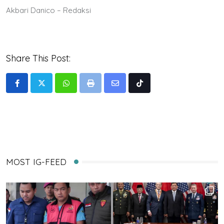
Akbari Danico – Redaksi
Share This Post:
Whatsapp
Print
Share
Tiktok
via
Email
MOST IG-FEED