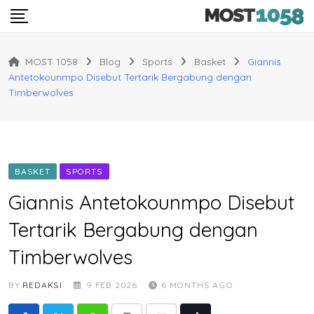
Skip
to
content
MOST 1058
Blog
Sports
Basket
Giannis
Antetokounmpo Disebut Tertarik Bergabung dengan
Timberwolves
BASKET
SPORTS
Giannis Antetokounmpo Disebut
Tertarik Bergabung dengan
Timberwolves
BY
REDAKSI
9 FEB 2026
6 MONTHS AGO