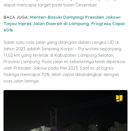
dapat mencapai target pada bulan Desember.
BACA JUGA:
Menteri Basuki Dampingi Presiden Jokowi
Tinjau Inpres Jalan Daerah di Lampung, Progress Capai
60%
Salah satu ruas jalan yang ditangani dalam rangka IJD di
tahun 2023 adalah Simpang Korpri – Purwotani sepanjang
11,02 km yang terletak di Kabupaten Lampung Selatan,
Provinsi Lampung. Ruas jalan ini sebelumnya telah diperiksa
oleh Presiden Jokowi pada Mei 2023. Saat ini, progres
fisiknya mencapai 70%, lebih cepat dibandingkan dengan
ruas jalan lainnya.