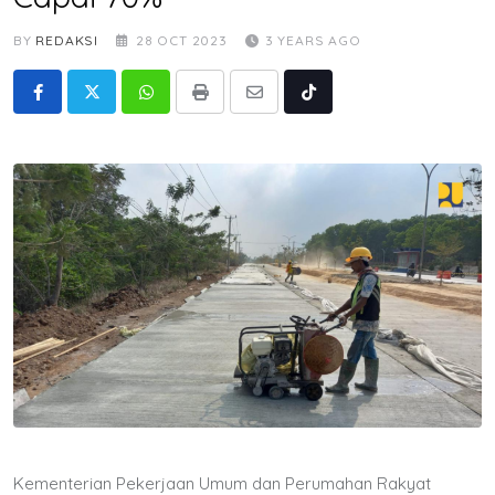
BY
REDAKSI
28 OCT 2023
3 YEARS AGO
Whatsapp
Print
Share
Tiktok
via
Email
Kementerian Pekerjaan Umum dan Perumahan Rakyat