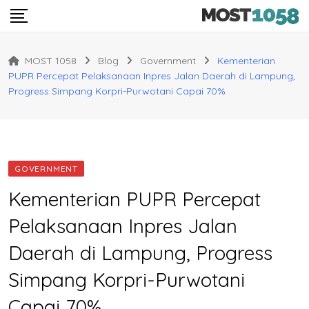
Skip
to
content
MOST 1058
Blog
Government
Kementerian
PUPR Percepat Pelaksanaan Inpres Jalan Daerah di Lampung,
Progress Simpang Korpri-Purwotani Capai 70%
GOVERNMENT
Kementerian PUPR Percepat
Pelaksanaan Inpres Jalan
Daerah di Lampung, Progress
Simpang Korpri-Purwotani
Capai 70%