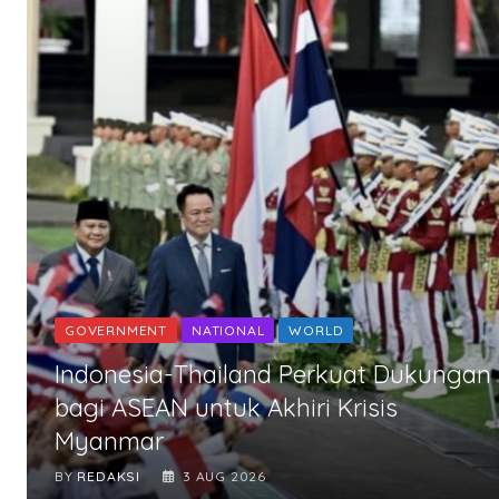
GOVERNMENT
NATIONAL
WORLD
Indonesia-Thailand Perkuat Dukungan
bagi ASEAN untuk Akhiri Krisis
Myanmar
BY
REDAKSI
3 AUG 2026