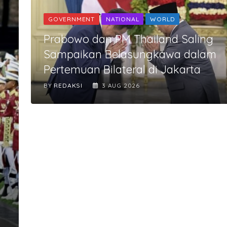
GOVERNMENT
NATIONAL
WORLD
Prabowo dan PM Thailand Saling
Sampaikan Belasungkawa dalam
Pertemuan Bilateral di Jakarta
BY
REDAKSI
3 AUG 2026