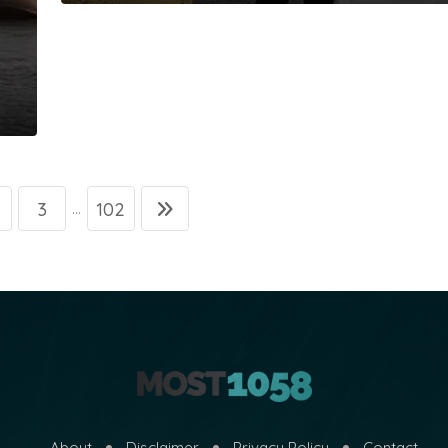
3
102
...
About
Disclaimer
Privacy Policy
Contact