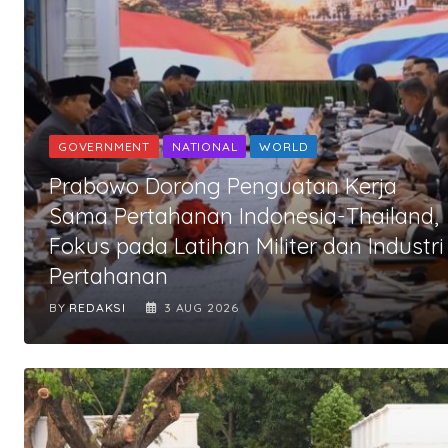
GOVERNMENT
NATIONAL
WORLD
Prabowo Dorong Penguatan Kerja
Sama Pertahanan Indonesia-Thailand,
Fokus pada Latihan Militer dan Industri
Pertahanan
BY
REDAKSI
3 AUG 2026