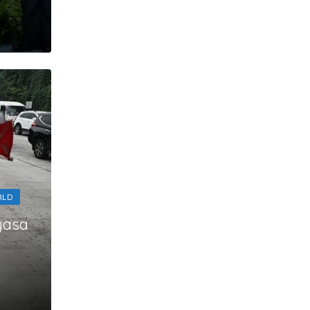
RLD
yasa