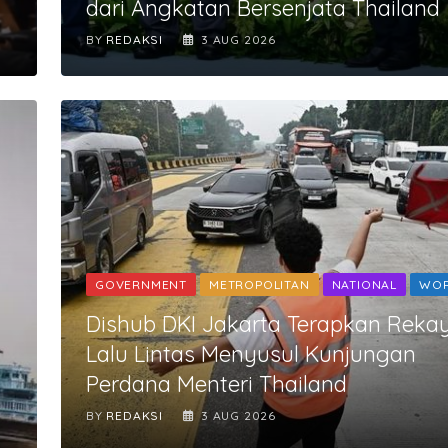
dari Angkatan Bersenjata Thailand
BY
REDAKSI
3 AUG 2026
GOVERNMENT
METROPOLITAN
NATIONAL
WO
Dishub DKI Jakarta Terapkan Reka
Lalu Lintas Menyusul Kunjungan
Perdana Menteri Thailand
BY
REDAKSI
3 AUG 2026