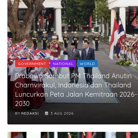
GOVERNMENT
NATIONAL
WORLD
Prabowo Sambut PM Thailand Anutin
Charnvirakul, Indonesia dan Thailand
Luncurkan Peta Jalan Kemitraan 2026-
2030
BY
REDAKSI
3 AUG 2026