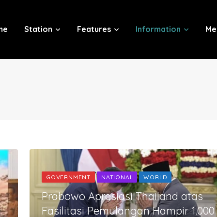
me
Station
Features
Information
Me
GOVERNMENT
NATIONAL
WORLD
Prabowo Apresiasi Thailand atas
Fasilitasi Pemulangan Hampir 1.00