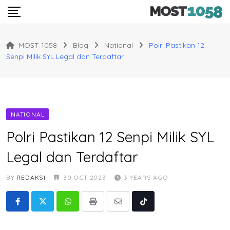
Skip
to
content
MOST 1058
Blog
National
Polri Pastikan 12
Senpi Milik SYL Legal dan Terdaftar
NATIONAL
Polri Pastikan 12 Senpi Milik SYL
Legal dan Terdaftar
BY
REDAKSI
30 OCT 2023
3 YEARS AGO
Whatsapp
Print
Share
Tiktok
via
Email