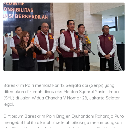
Bareskrim Polri memastikan 12 Senjata api (Senpi) yang
ditemukan di rumah dinas eks Mentan Syahrul Yasin Limpo
(SYL) di Jalan Widya Chandra V Nomor 28, Jakarta Selatan
legal.
Dirtipidum Bareskrim Polri Brigjen Djuhandani Rahardjo Puro
menyebut hal itu diketahui setelah pihaknya merampungkan