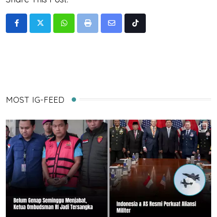
Whatsapp
Print
Share
Tiktok
via
Email
MOST IG-FEED