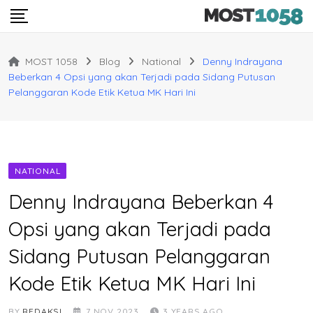
Skip
to
content
MOST 1058
Blog
National
Denny Indrayana
Beberkan 4 Opsi yang akan Terjadi pada Sidang Putusan
Pelanggaran Kode Etik Ketua MK Hari Ini
NATIONAL
Denny Indrayana Beberkan 4
Opsi yang akan Terjadi pada
Sidang Putusan Pelanggaran
Kode Etik Ketua MK Hari Ini
BY
REDAKSI
7 NOV 2023
3 YEARS AGO