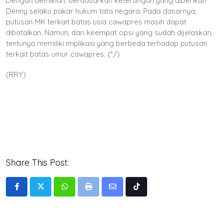
Dengan demikian, berdasarkan keterangan yang diberikan
Denny selaku pakar hukum tata negara. Pada dasarnya,
putusan MK terkait batas usia cawapres masih dapat
dibatalkan. Namun, dari keempat opsi yang sudah dijelaskan,
tentunya memiliki implikasi yang berbeda terhadap putusan
terkait batas umur cawapres. (*/)
(RRY)
Share This Post:
Whatsapp
Print
Share
Tiktok
via
Email