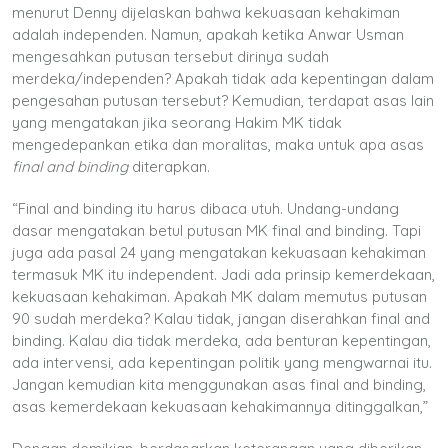
menurut Denny dijelaskan bahwa kekuasaan kehakiman
adalah independen. Namun, apakah ketika Anwar Usman
mengesahkan putusan tersebut dirinya sudah
merdeka/independen? Apakah tidak ada kepentingan dalam
pengesahan putusan tersebut? Kemudian, terdapat asas lain
yang mengatakan jika seorang Hakim MK tidak
mengedepankan etika dan moralitas, maka untuk apa asas
final and binding
diterapkan.
“
Final and binding itu
harus dibaca utuh.
Undang-undang
dasar mengatakan betul
putusan MK final and binding.
Tapi
juga ada pasal 24
yang mengatakan kekuasaan
kehakiman
termasuk MK itu independent. Jadi ada prinsip
kemerdekaan,
kekuasaan kehakiman.
Apakah MK dalam memutus putusan
90 sudah merdeka?
Kalau tidak,
jangan diserahkan final and
binding.
Kalau dia tidak merdeka, ada benturan kepentingan,
ada intervensi,
ada kepentingan politik yang mengwarnai itu.
Jangan kemudian kita
menggunakan asas final and binding,
asas
kemerdekaan kekuasaan kehakimannya
ditinggalkan,”