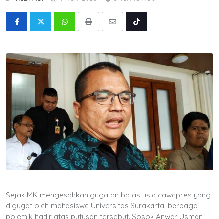
Whatsapp
Print
Share
Tiktok
via
Email
Sejak MK mengesahkan gugatan batas usia cawapres yang
digugat oleh mahasiswa Universitas Surakarta, berbagai
polemik hadir atas putusan tersebut. Sosok Anwar Usman