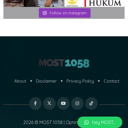
Follow on Instagram
About
Disclaimer
Privacy Policy
Contact
2026 © MOST 1058 | Optimized by
MARI
hey MOST...