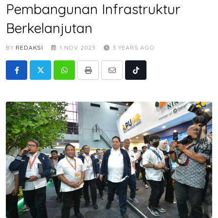
Pembangunan Infrastruktur
Berkelanjutan
BY
REDAKSI
1 NOV 2023
3 YEARS AGO
Whatsapp
Print
Share
Tiktok
via
Email