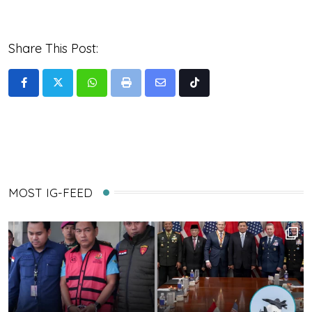
Share This Post:
Whatsapp
Print
Share
Tiktok
via
Email
MOST IG-FEED