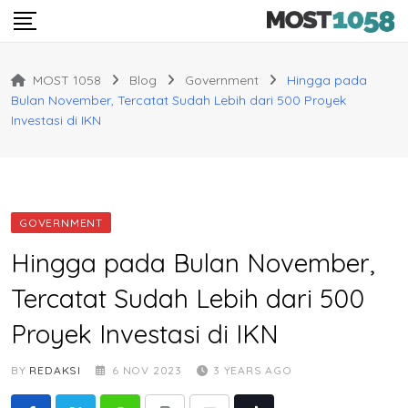
Skip
to
content
MOST 1058
Blog
Government
Hingga pada
Bulan November, Tercatat Sudah Lebih dari 500 Proyek
Investasi di IKN
GOVERNMENT
Hingga pada Bulan November,
Tercatat Sudah Lebih dari 500
Proyek Investasi di IKN
BY
REDAKSI
6 NOV 2023
3 YEARS AGO