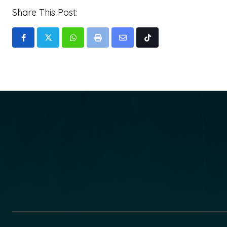
Share This Post:
Whatsapp
Print
Share
Tiktok
via
Email