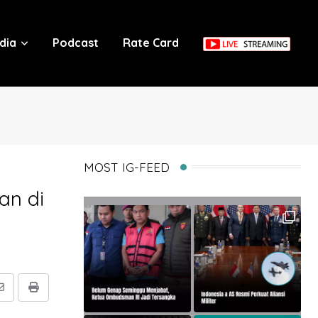
dia
Podcast
Rate Card
MOST IG-FEED
an di
Share
Print
via