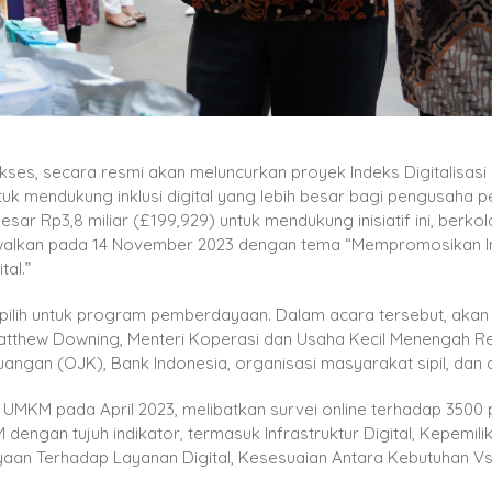
Akses, secara resmi akan meluncurkan proyek Indeks Digitalisasi
k mendukung inklusi digital yang lebih besar bagi pengusaha 
sar Rp3,8 miliar (£199,929) untuk mendukung inisiatif ini, berko
ijadwalkan pada 14 November 2023 dengan tema “Mempromosikan In
al.”
ilih untuk program pemberdayaan. Dalam acara tersebut, akan 
 Matthew Downing, Menteri Koperasi dan Usaha Kecil Menengah Re
uangan (OJK), Bank Indonesia, organisasi masyarakat sipil, dan 
si UMKM pada April 2023, melibatkan survei online terhadap 3500 
 dengan tujuh indikator, termasuk Infrastruktur Digital, Kepemilik
yaan Terhadap Layanan Digital, Kesesuaian Antara Kebutuhan V