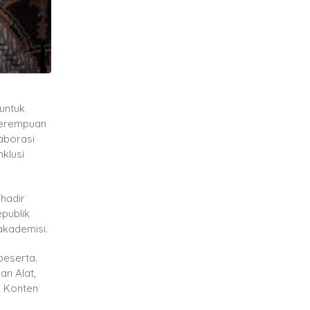
 untuk
perempuan
laborasi
klusi
hadir
publik
akademisi.
peserta.
an Alat,
s Konten