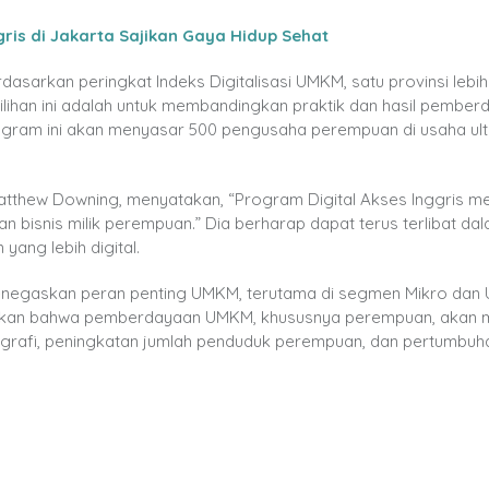
is di Jakarta Sajikan Gaya Hidup Sehat
asarkan peringkat Indeks Digitalisasi UMKM, satu provinsi lebih 
emilihan ini adalah untuk membandingkan praktik dan hasil pembe
 Program ini akan menyasar 500 pengusaha perempuan di usaha ul
Matthew Downing, menyatakan, “Program Digital Akses Inggris m
n bisnis milik perempuan.” Dia berharap dapat terus terlibat da
ang lebih digital.
menegaskan peran penting UMKM, terutama di segmen Mikro dan U
ankan bahwa pemberdayaan UMKM, khususnya perempuan, akan
mografi, peningkatan jumlah penduduk perempuan, dan pertumbuh