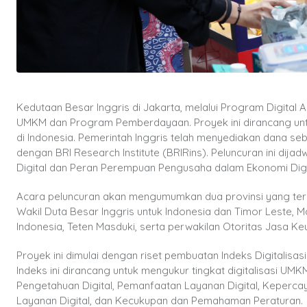
Kedutaan Besar Inggris di Jakarta, melalui Program Digital 
UMKM dan Program Pemberdayaan. Proyek ini dirancang untu
di Indonesia. Pemerintah Inggris telah menyediakan dana sebe
dengan BRI Research Institute (BRIRins). Peluncuran ini d
Digital dan Peran Perempuan Pengusaha dalam Ekonomi Digit
Acara peluncuran akan mengumumkan dua provinsi yang terp
Wakil Duta Besar Inggris untuk Indonesia dan Timor Leste,
Indonesia, Teten Masduki, serta perwakilan Otoritas Jasa Ke
Proyek ini dimulai dengan riset pembuatan Indeks Digitalisa
Indeks ini dirancang untuk mengukur tingkat digitalisasi UMKM
Pengetahuan Digital, Pemanfaatan Layanan Digital, Keperca
Layanan Digital, dan Kecukupan dan Pemahaman Peraturan.