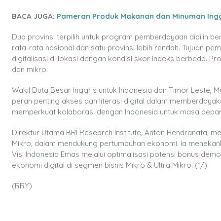
BACA JUGA:
Pameran Produk Makanan dan Minuman Inggr
Dua provinsi terpilih untuk program pemberdayaan dipilih berd
rata-rata nasional dan satu provinsi lebih rendah. Tujuan p
digitalisasi di lokasi dengan kondisi skor indeks berbeda.
dan mikro.
Wakil Duta Besar Inggris untuk Indonesia dan Timor Leste, 
peran penting akses dan literasi digital dalam memberdayaka
memperkuat kolaborasi dengan Indonesia untuk masa depan y
Direktur Utama BRI Research Institute, Anton Hendranata, 
Mikro, dalam mendukung pertumbuhan ekonomi. Ia menek
Visi Indonesia Emas melalui optimalisasi potensi bonus de
ekonomi digital di segmen bisnis Mikro & Ultra Mikro. (*/)
(RRY)