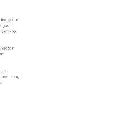
tinggi dari
rdayaan
tra-mikro
enyadari
lam
ltra
 mendukung
an