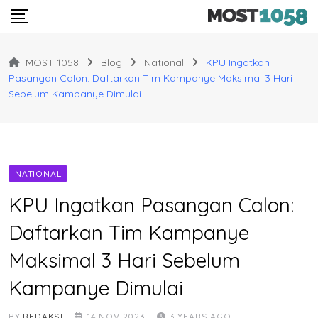
Skip
to
content
MOST 1058
Blog
National
KPU Ingatkan
Pasangan Calon: Daftarkan Tim Kampanye Maksimal 3 Hari
Sebelum Kampanye Dimulai
NATIONAL
KPU Ingatkan Pasangan Calon:
Daftarkan Tim Kampanye
Maksimal 3 Hari Sebelum
Kampanye Dimulai
BY
REDAKSI
14 NOV 2023
3 YEARS AGO