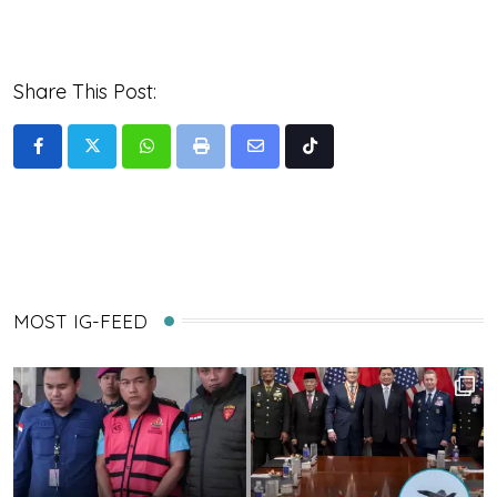
Share This Post:
Whatsapp
Print
Share
Tiktok
via
Email
MOST IG-FEED