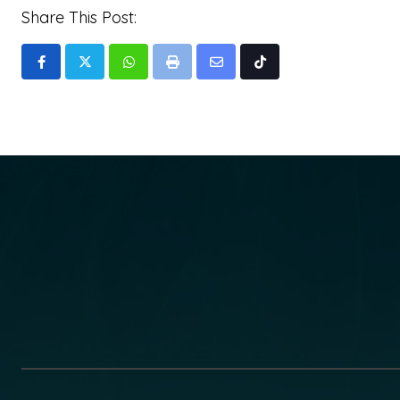
Share This Post:
Whatsapp
Print
Share
Tiktok
via
Email