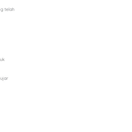
g telah
tuk
ujar