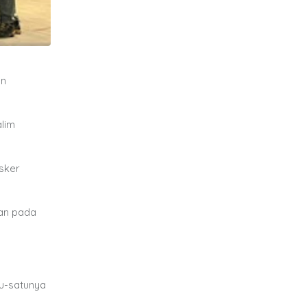
an
alim
sker
kan pada
tu-satunya