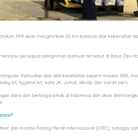
takan, PMI akan mengirimkan 26 ton bantuan alat kebersihan d
 meninjau persiapan pengiriman bantuan tersebut di Base Ops H
erempuan. Kemudian alat-alat kesehatan seperti masker N95, ma
by kit, hygiene kit,’ kata JK, Jumat, dikutip dari siaran pers.
gan dana dari berbagai pihak di Indonesia dan akan diterbang
r.
tina?
esir dan Komite Palang Merah Internasional (ICRC), sebagai sa