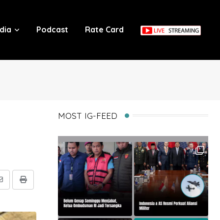
dia
Podcast
Rate Card
MOST IG-FEED
Share
Print
via
Email