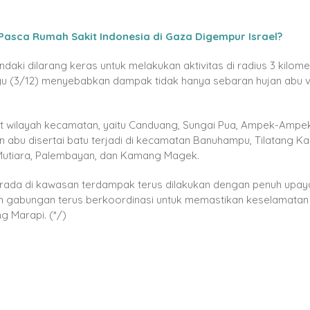
asca Rumah Sakit Indonesia di Gaza Digempur Israel?
i dilarang keras untuk melakukan aktivitas di radius 3 kilome
gu (3/12) menyebabkan dampak tidak hanya sebaran hujan abu vu
t wilayah kecamatan, yaitu Canduang, Sungai Pua, Ampek-Ampek
n abu disertai batu terjadi di kecamatan Banuhampu, Tilatang K
 Mutiara, Palembayan, dan Kamang Magek.
rada di kawasan terdampak terus dilakukan dengan penuh upay
im gabungan terus berkoordinasi untuk memastikan keselamatan
g Marapi. (*/)