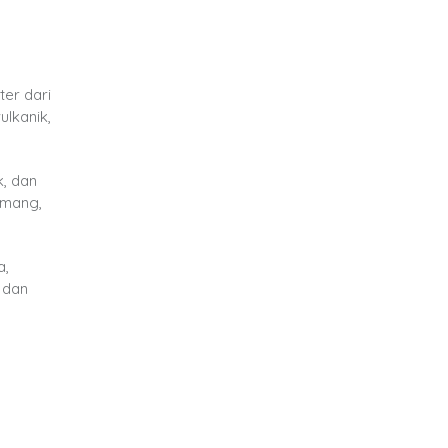
ter dari
lkanik,
, dan
amang,
a,
 dan