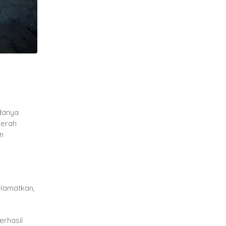
danya
aerah
n
elamatkan,
erhasil