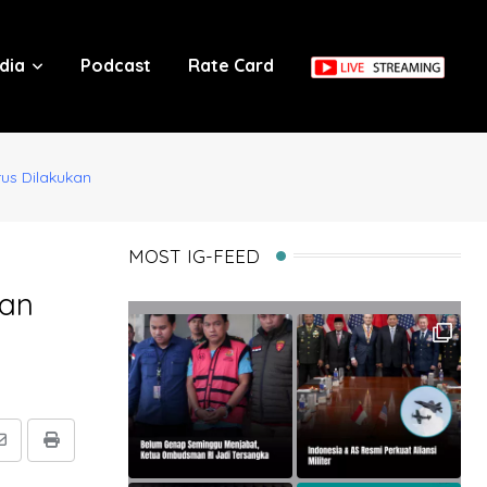
dia
Podcast
Rate Card
us Dilakukan
MOST IG-FEED
san
Share
Print
via