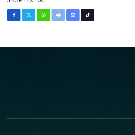
Share This Post:
Whatsapp
Print
Share
Tiktok
via
Email