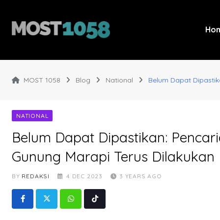
Skip
to
content
Ho
MOST 1058
Blog
National
Belum Dapat Dipastik
NATIONAL
Belum Dapat Dipastikan: Pencar
Gunung Marapi Terus Dilakukan
BY
REDAKSI
4 DEC 2023
3 YEARS AGO
Whatsapp
Tiktok