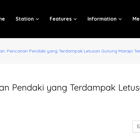
me
Station
Features
Information
Me
an: Pencarian Pendaki yang Terdampak Letusan Gunung Marapi Ter
ian Pendaki yang Terdampak Letu