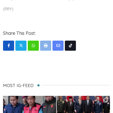
(RRY)
Share This Post:
Whatsapp
Print
Share
Tiktok
via
Email
MOST IG-FEED