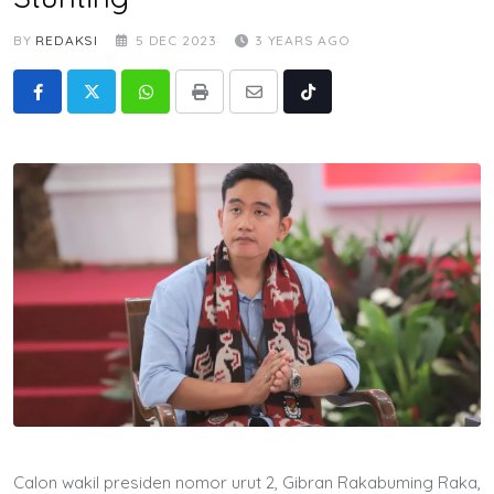
BY
REDAKSI
5 DEC 2023
3 YEARS AGO
Whatsapp
Print
Share
Tiktok
via
Email
Calon wakil presiden nomor urut 2, Gibran Rakabuming Raka,