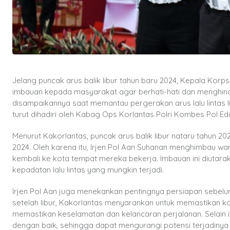
Jelang puncak arus balik libur tahun baru 2024, Kepala Korps
imbauan kepada masyarakat agar berhati-hati dan menghindar
disampaikannya saat memantau pergerakan arus lalu lintas l
turut dihadiri oleh Kabag Ops Korlantas Polri Kombes Pol Ed
Menurut Kakorlantas, puncak arus balik libur nataru tahun 202
2024. Oleh karena itu, Irjen Pol Aan Suhanan menghimbau w
kembali ke kota tempat mereka bekerja. Imbauan ini diutar
kepadatan lalu lintas yang mungkin terjadi.
Irjen Pol Aan juga menekankan pentingnya persiapan sebel
setelah libur, Kakorlantas menyarankan untuk memastikan kon
memastikan keselamatan dan kelancaran perjalanan. Selain 
dengan baik, sehingga dapat mengurangi potensi terjadinya