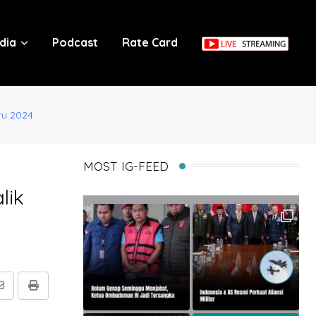
dia
Podcast
Rate Card
aru 2024
MOST IG-FEED
lik
Share
Print
via