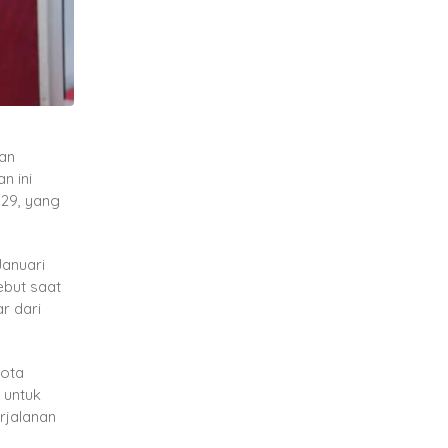
kan
n ini
 29, yang
Januari
ebut saat
r dari
kota
 untuk
rjalanan