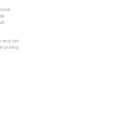
osial
hak
uti
 arus lalu
an pulang