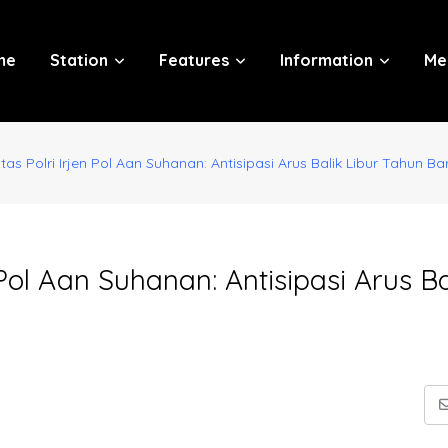
me
Station
Features
Information
Me
s Polri Irjen Pol Aan Suhanan: Antisipasi Arus Balik Libur Tahun B
Pol Aan Suhanan: Antisipasi Arus Ba