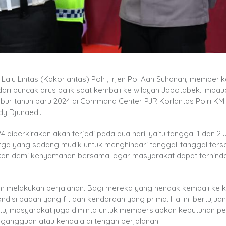
 Lalu Lintas (Kakorlantas) Polri, Irjen Pol Aan Suhanan, memberi
i puncak arus balik saat kembali ke wilayah Jabotabek. Imbaua
ibur tahun baru 2024 di Command Center PJR Korlantas Polri KM
dy Djunaedi.
4 diperkirakan akan terjadi pada dua hari, yaitu tanggal 1 dan 2 
arga yang sedang mudik untuk menghindari tanggal-tanggal ters
akan demi kenyamanan bersama, agar masyarakat dapat terhinda
um melakukan perjalanan. Bagi mereka yang hendak kembali ke 
disi badan yang fit dan kendaraan yang prima. Hal ini bertujuan
itu, masyarakat juga diminta untuk mempersiapkan kebutuhan pe
 gangguan atau kendala di tengah perjalanan.