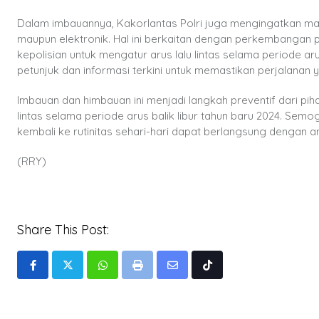
Dalam imbauannya, Kakorlantas Polri juga mengingatkan masy
maupun elektronik. Hal ini berkaitan dengan perkembangan p
kepolisian untuk mengatur arus lalu lintas selama periode a
petunjuk dan informasi terkini untuk memastikan perjalanan 
Imbauan dan himbauan ini menjadi langkah preventif dari p
lintas selama periode arus balik libur tahun baru 2024. Se
kembali ke rutinitas sehari-hari dapat berlangsung dengan 
(RRY)
Share This Post:
Whatsapp
Print
Share
Tiktok
via
Email