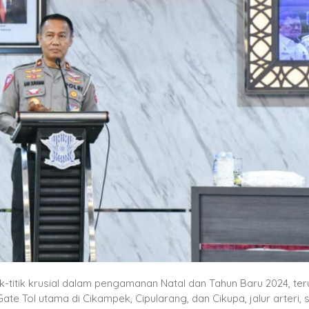
k-titik krusial dalam pengamanan Natal dan Tahun Baru 2024, ter
e Tol utama di Cikampek, Cipularang, dan Cikupa, jalur arteri, s