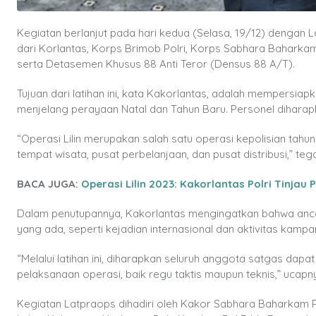
Kegiatan berlanjut pada hari kedua (Selasa, 19/12) dengan La
dari Korlantas, Korps Brimob Polri, Korps Sabhara Baharkam 
serta Detasemen Khusus 88 Anti Teror (Densus 88 A/T).
Tujuan dari latihan ini, kata Kakorlantas, adalah mempersi
menjelang perayaan Natal dan Tahun Baru. Personel diharapk
“Operasi Lilin merupakan salah satu operasi kepolisian tahu
tempat wisata, pusat perbelanjaan, dan pusat distribusi,” te
BACA JUGA:
Operasi Lilin 2023: Kakorlantas Polri Tinja
Dalam penutupannya, Kakorlantas mengingatkan bahwa ancam
yang ada, seperti kejadian internasional dan aktivitas kampa
“Melalui latihan ini, diharapkan seluruh anggota satgas dap
pelaksanaan operasi, baik regu taktis maupun teknis,” ucapn
Kegiatan Latpraops dihadiri oleh Kakor Sabhara Baharkam Pol