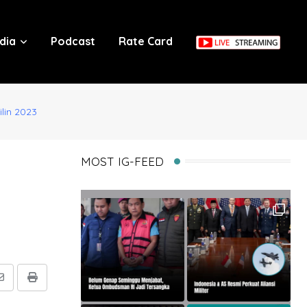
dia
Podcast
Rate Card
lin 2023
MOST IG-FEED
Share
Print
via