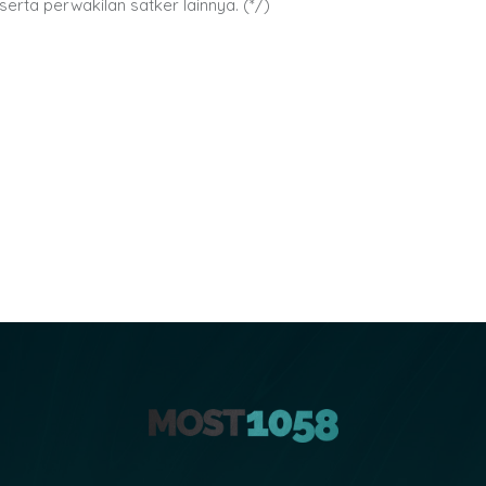
erta perwakilan satker lainnya. (*/)