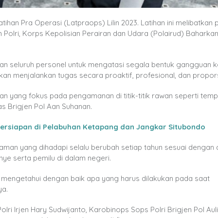
tihan Pra Operasi (Latpraops) Lilin 2023. Latihan ini melibatkan 
Polri, Korps Kepolisian Perairan dan Udara (Polairud) Baharkam
apkan seluruh personel untuk mengatasi segala bentuk gangguan
an menjalankan tugas secara proaktif, profesional, dan propors
nan yang fokus pada pengamanan di titik-titik rawan seperti temp
gas Brigjen Pol Aan Suhanan.
u Persiapan di Pelabuhan Ketapang dan Jangkar Situbondo
an yang dihadapi selalu berubah setiap tahun sesuai dengan 
nye serta pemilu di dalam negeri.
at mengetahui dengan baik apa yang harus dilakukan pada saat
ya.
ri Irjen Hary Sudwijanto, Karobinops Sops Polri Brigjen Pol Aul