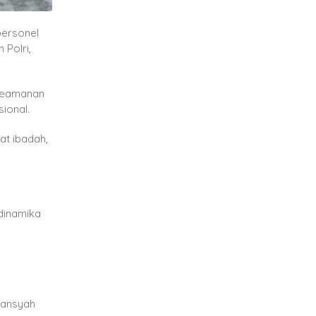
personel
 Polri,
 keamanan
ional.
at ibadah,
dinamika
iansyah