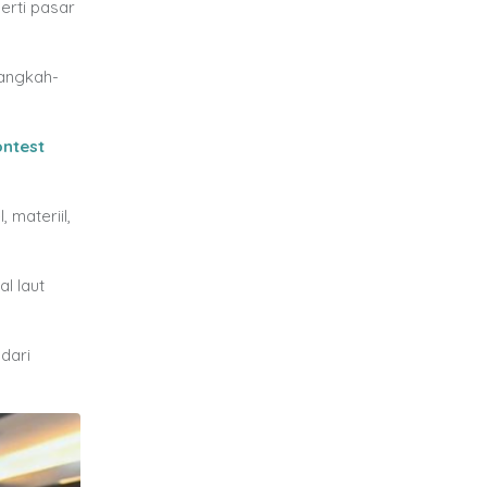
erti pasar
langkah-
ontest
 materiil,
l laut
dari