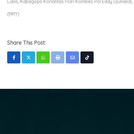
Lubis, Kabagops Korlantas Polri Kombes Pol Eddy Djunaedi, s
(RRY)
Share This Post:
Whatsapp
Print
Share
Tiktok
via
Email