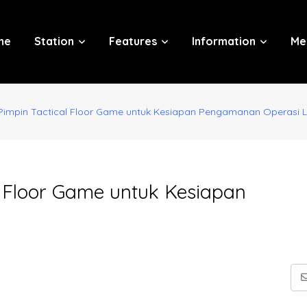
me
Station
Features
Information
Me
 Pimpin Tactical Floor Game untuk Kesiapan Pengamanan Operasi Li
al Floor Game untuk Kesiapan