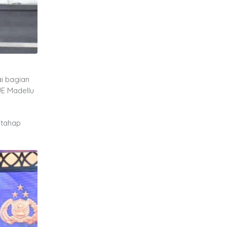
ai bagian
UE Madellu
 tahap